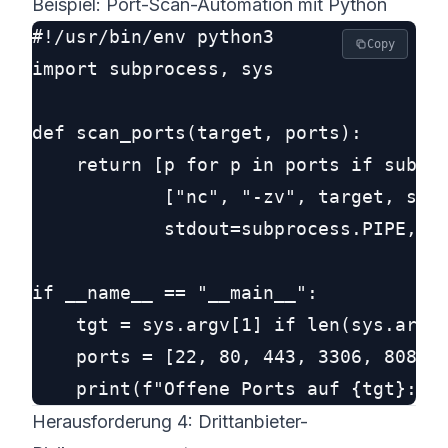
Beispiel: Port-Scan-Automation mit Python
#!/usr/bin/env python3

Copy
import subprocess, sys

def scan_ports(target, ports):

    return [p for p in ports if subpro
            ["nc", "-zv", target, str(
            stdout=subprocess.PIPE, st
if __name__ == "__main__":

    tgt = sys.argv[1] if len(sys.argv)
    ports = [22, 80, 443, 3306, 8080]

Herausforderung 4: Drittanbieter-