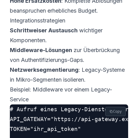
Hohe Ersatzkosten
: Komplette Ablösungen
beanspruchen erhebliches Budget.
Integrationsstrategien
Schrittweiser Austausch
wichtiger
Komponenten.
Middleware-Lösungen
zur Überbrückung
von Authentifizierungs-Gaps.
Netzwerksegmentierung
: Legacy-Systeme
in Mikro-Segmenten isolieren.
Beispiel: Middleware vor einem Legacy-
Service
# Aufruf eines Legacy-Dienstes über ei
Copy
API_GATEWAY="https://api-gateway.examp
TOKEN="ihr_api_token"
