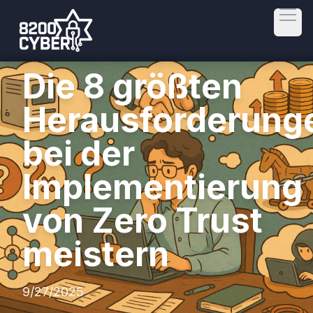
Open
Die 8 größten
Herausforderung
bei der
Implementierung
von Zero Trust
meistern
9/27/2025