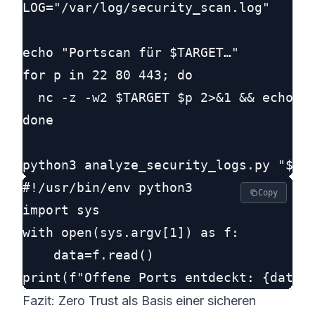
LOG="/var/log/security_scan.log"

echo "Portscan für $TARGET…"

for p in 22 80 443; do

  nc -z -w2 $TARGET $p 2>&1 && echo "P
done

#!/usr/bin/env python3

Copy
import sys

with open(sys.argv[1]) as f:

    data=f.read()

Fazit: Zero Trust als Basis einer sicheren