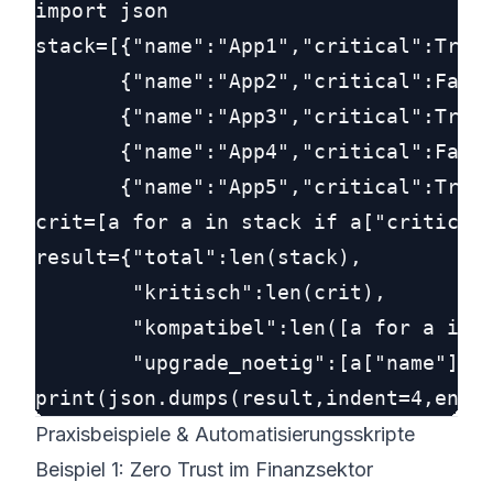
import json

stack=[{"name":"App1","critical":True,
       {"name":"App2","critical":False
       {"name":"App3","critical":True,
       {"name":"App4","critical":False
       {"name":"App5","critical":True,
crit=[a for a in stack if a["critical"
result={"total":len(stack),

        "kritisch":len(crit),

        "kompatibel":len([a for a in s
        "upgrade_noetig":[a["name"] fo
Praxisbeispiele & Automatisierungsskripte
Beispiel 1: Zero Trust im Finanzsektor