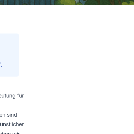
.
eutung für
Contents
Reading Progress
43
%
en sind
74
min read
ünstlicher
uchen wir