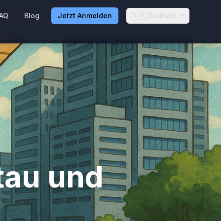
🇩🇪
AQ
Blog
Jetzt Anmelden
Deutsch
tau und