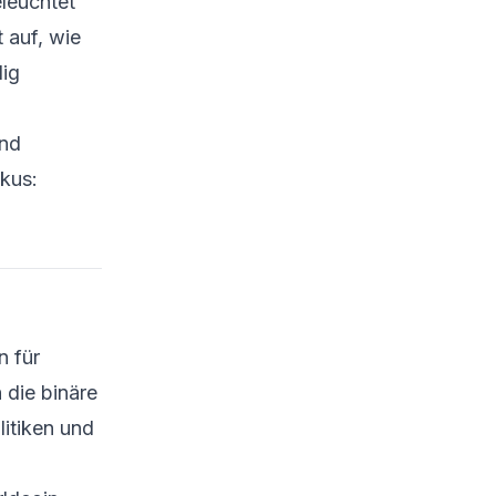
eleuchtet
 auf, wie
Grundlegende Scan-
Befehle mit Bash
lig
Ausgabe­analyse mit
Python
ind
Fortgeschrittene
kus:
Cybersicherheit: Analyse
und Monitoring
Echtzeit-Monitoring &
Threat Detection
SIEM-Integration
n für
Beispiel-Python: IDS-
Log-Analyse
 die binäre
litiken und
Machine Learning
Fahrplan für Souveränität
UND Wachstum