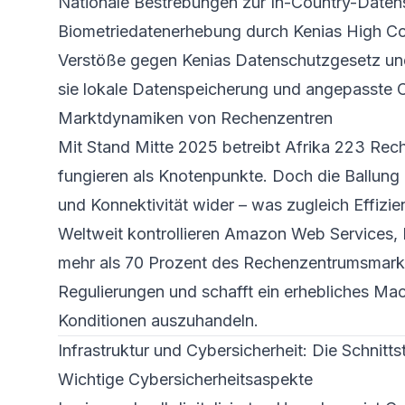
Nationale Bestrebungen zur In-Country-Daten
Biometriedatenerhebung durch Kenias High Co
Verstöße gegen Kenias Datenschutzgesetz und
sie lokale Datenspeicherung und angepasste C
Marktdynamiken von Rechenzentren
Mit Stand Mitte 2025 betreibt Afrika 223 Rec
fungieren als Knotenpunkte. Doch die Ballung 
und Konnektivität wider – was zugleich Effizi
Weltweit kontrollieren Amazon Web Services, 
mehr als 70 Prozent des Rechenzentrums­mark
Regulierungen und schafft ein erhebliches Mach
Konditionen auszuhandeln.
Infrastruktur und Cybersicherheit: Die Schnittst
Wichtige Cybersicherheits­aspekte