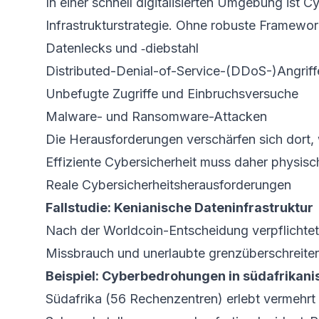
In einer schnell digitalisierten Umgebung ist 
Infrastrukturstrategie. Ohne robuste Framewo
Datenlecks und ‑diebstahl
Distributed-Denial-of-Service-(DDoS-)Angriff
Unbefugte Zugriffe und Einbruchsversuche
Malware- und Ransomware-Attacken
Die Herausforderungen verschärfen sich dort, w
Effiziente Cyber­sicherheit muss daher physisc
Reale Cybersicherheits­herausforderungen
Fallstudie: Kenianische Dateninfrastruktur
Nach der Worldcoin-Entscheidung verpflichtete
Missbrauch und unerlaubte grenzüberschreiten
Beispiel: Cyberbedrohungen in südafrikan
Südafrika (56 Rechenzentren) erlebt vermehr