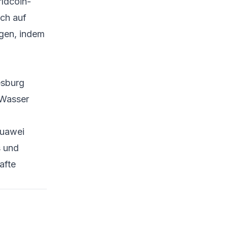
ldcoin-
ch auf
Fazit
ngen, indem
Quellen
esburg
 Wasser
Huawei
s und
afte