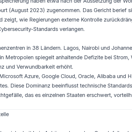
speicherung haben etwa nach der Aussetzung der Wor
urt (August 2023) zugenommen. Das Gericht berief si
 zeigt, wie Regierungen externe Kontrolle zurückdrä
yber­security-Standards verlangen.
henzentren in 38 Ländern. Lagos, Nairobi und Johann
in Metropolen spiegelt anhaltende Defizite bei Strom,
enz und Verwundbarkeit erhöht.
Microsoft Azure, Google Cloud, Oracle, Alibaba und 
tes. Diese Dominanz beeinflusst technische Standard
tgefälle, das es einzelnen Staaten erschwert, vorteilh
elle