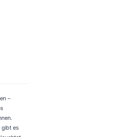
Cybersicherheit: Die
Schnittstelle
Wichtige
Cybersicherheits­
aspekte
Reale
Cybersicherheits­
herausforderungen
Strategien für
Rechenzentrum­
sentwicklung und
regionale Koordination
Rolle regionaler
sen –
Rahmenwerke
es
Smarte Lokalisierung
hnen.
Cybersicherheits­
 gibt es
anwendungsfälle im
Rechenzentrums­betrieb