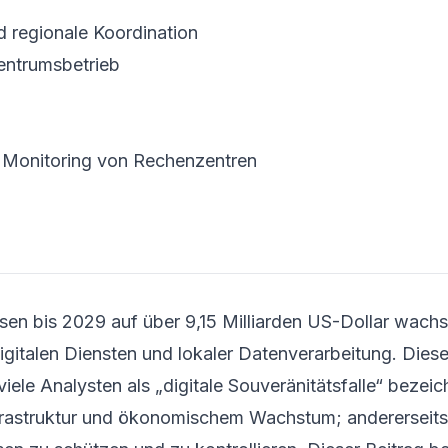
d regionale Koordination
ntrums­betrieb
d Monitoring von Rechenzentren
sen bis 2029 auf über 9,15 Milliarden US-Dollar wach
gitalen Diensten und lokaler Daten­verarbeitung. Dies
le Analysten als „digitale Souveränitäts­falle“ bezeic
nfrastruktur und ökonomischem Wachstum; andererseits