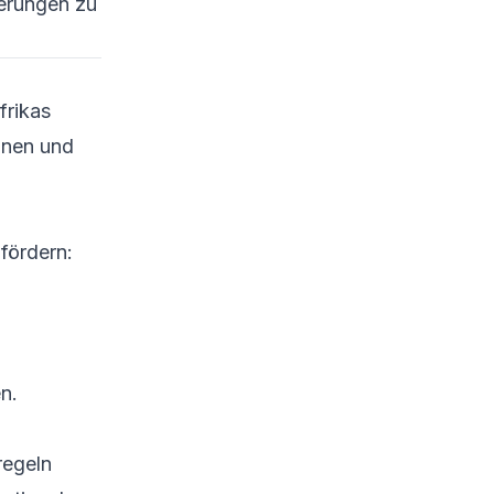
ierungen zu
frikas
onen und
fördern:
n.
regeln