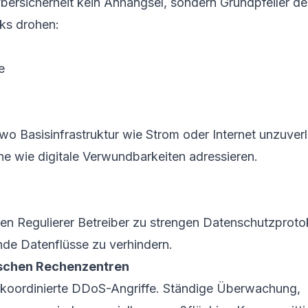
Cybersicherheit kein Anhängsel, sondern Grundpfeiler de
rks drohen:
e
o Basisinfrastruktur wie Strom oder Internet unzuverlä
he wie digitale Verwundbarkeiten adressieren.
n Regulierer Betreiber zu strengen Daten­schutz­proto
de Datenflüsse zu verhindern.
ischen Rechenzentren
t koordinierte DDoS-Angriffe. Ständige Überwachung,