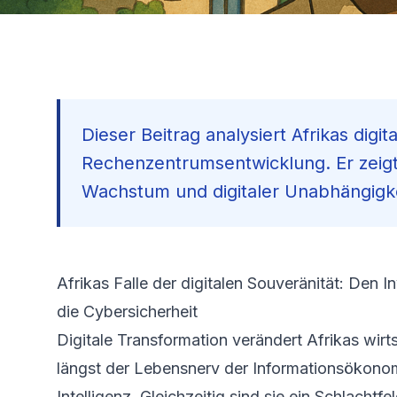
Dieser Beitrag analysiert Afrikas digi
Rechenzentrumsentwicklung. Er zeigt
Wachstum und digitaler Unabhängigke
Afrikas Falle der digitalen Souveränität: Den I
die Cyber­sicherheit
Digitale Transformation verändert Afrikas wir
längst der Lebensnerv der Informations­ökonom
Intelligenz. Gleichzeitig sind sie ein Schlachtf