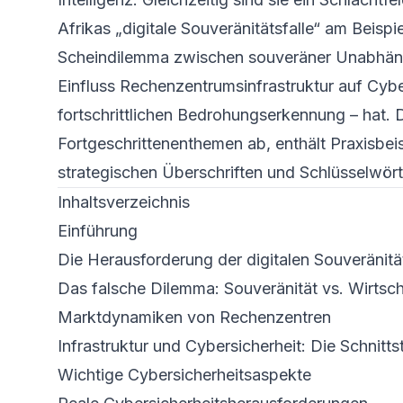
Afrikas „digitale Souveränitäts­falle“ am Beisp
Scheindilemma zwischen souveräner Unabhäng
Einfluss Rechen­zentrums­infrastruktur auf Cybe
fortschrittlichen Bedrohungs­erkennung – hat. 
Fortgeschrittenen­themen ab, enthält Praxis­be
strategischen Überschriften und Schlüssel­wör
Inhaltsverzeichnis
Einführung
Die Herausforderung der digitalen Souveränität
Das falsche Dilemma: Souveränität vs. Wirts
Marktdynamiken von Rechenzentren
Infrastruktur und Cybersicherheit: Die Schnittst
Wichtige Cybersicherheits­aspekte