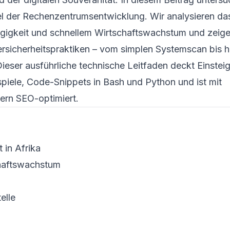
iel der Rechen­zentrums­entwicklung. Wir analysieren da
igkeit und schnellem Wirtschafts­wachstum und zeig
r­sicherheits­praktiken – vom simplen System­scan bis h
Dieser ausführliche technische Leitfaden deckt Einsteig
ispiele, Code-Snippets in Bash und Python und ist mit
tern SEO-optimiert.
 in Afrika
chaftswachstum
elle