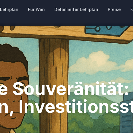
Lehrplan
Für Wen
Detaillierter Lehrplan
Preise
F
le Souveränität:
, Investitionss