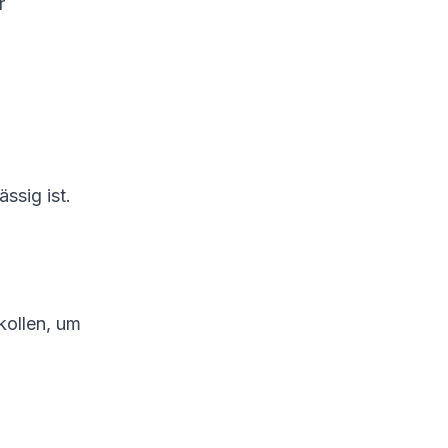
r
ssig ist.
kollen, um