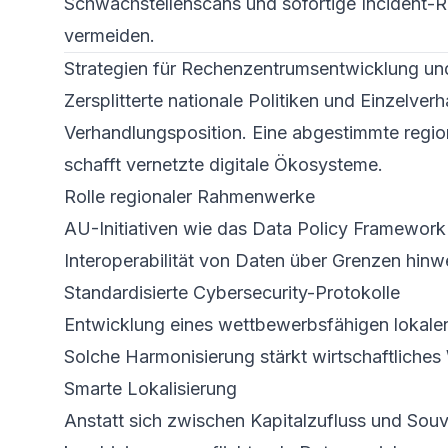
Schwachstellen­scans und sofortige Incident-
vermeiden.
Strategien für Rechenzentrum­sentwicklung un
Zersplitterte nationale Politiken und Einzelv
Verhandlungs­position. Eine abgestimmte regio
schafft vernetzte digitale Ökosysteme.
Rolle regionaler Rahmenwerke
AU-Initiativen wie das Data Policy Framework
Interoperabilität von Daten über Grenzen hin
Standardisierte Cybersecurity-Protokolle
Entwicklung eines wettbewerbsfähigen lokalen
Solche Harmonisierung stärkt wirtschaftliche
Smarte Lokalisierung
Anstatt sich zwischen Kapitalzufluss und Souve