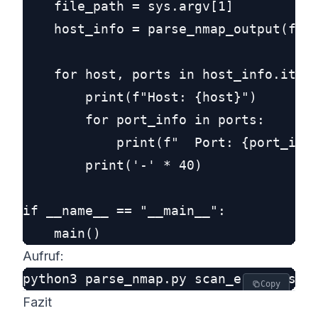
    file_path = sys.argv[1]

    host_info = parse_nmap_output(file
    for host, ports in host_info.items
        print(f"Host: {host}")

        for port_info in ports:

            print(f"  Port: {port_info
        print('-' * 40)

if __name__ == "__main__":

Aufruf:
Copy
Fazit