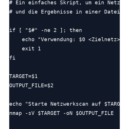
# Ein einfaches Skript, um ein Netzwer
# und die Ergebnisse in einer Datei zu
if [ "$#" -ne 2 ]; then

    echo "Verwendung: $0 <Zielnetz> <A
    exit 1

fi

TARGET=$1

OUTPUT_FILE=$2

echo "Starte Netzwerkscan auf $TARGET.
nmap -sV $TARGET -oN $OUTPUT_FILE
