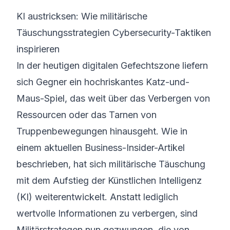
KI austricksen: Wie militärische
©
2026
8200 Cyber Bootcamp
Täuschungsstrategien Cybersecurity-Taktiken
inspirieren
In der heutigen digitalen Gefechtszone liefern
sich Gegner ein hochriskantes Katz-und-
Maus-Spiel, das weit über das Verbergen von
Ressourcen oder das Tarnen von
Truppenbewegungen hinausgeht. Wie in
einem aktuellen Business-Insider-Artikel
beschrieben, hat sich militärische Täuschung
mit dem Aufstieg der Künstlichen Intelligenz
(KI) weiterentwickelt. Anstatt lediglich
wertvolle Informationen zu verbergen, sind
Militärstrategen nun gezwungen, die von