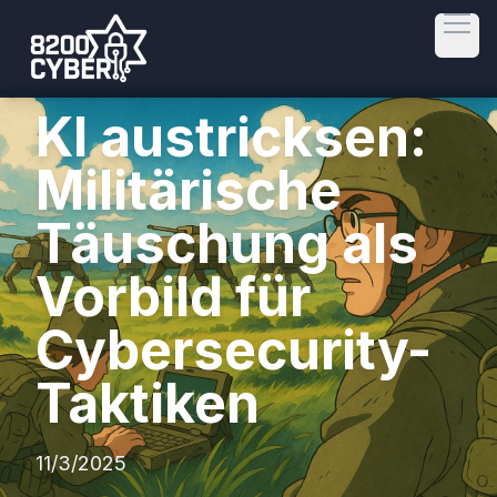
Open
KI austricksen:
Militärische
Täuschung als
Vorbild für
Cybersecurity-
Taktiken
11/3/2025