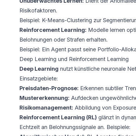
Unüberwachtes Lernen:
Dient der Anomaliee
Risikofaktoren.
Beispiel:
K-Means-Clustering zur Segmentierun
Reinforcement Learning:
Modelle lernen opti
Belohnungen oder Strafen erhalten.
Beispiel:
Ein Agent passt seine Portfolio-Allo
Deep Learning und Reinforcement Learning
Deep Learning
nutzt künstliche neuronale Ne
Einsatzgebiete:
Preisdaten-Prognose:
Erkennen subtiler Tren
Mustererkennung:
Aufdecken ungewöhnlicher
Risikomanagement:
Abbildung von Exposure
Reinforcement Learning (RL)
glänzt in dyna
Echtzeit an Belohnungssignale an. Beispiele: