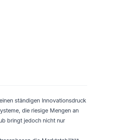
Effekt
Das „Mo
Phäno
Histori
Marktst
Marktmiss
algorithm
Heraus
bei de
Technisch
Modelle b
Codebeisp
einen ständigen Innovationsdruck
Systeme, die riesige Mengen an
Datenb
‑aufber
b bringt jedoch nicht nur
Einfach
Lernmod