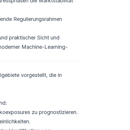
tressphasen die Marktstabilität
Bash- u
Skripte
Monitor
hende Regulierungsrahmen
Fortgeschr
Anwendung
und praktischer Sicht und
Best Pract
 moderner Machine-Learning-
Praxisb
Schutz
und Üb
ebiete vorgestellt, die in
Fazit
Quellen
nd:
koexposures zu prognostizieren.
inlichkeiten.