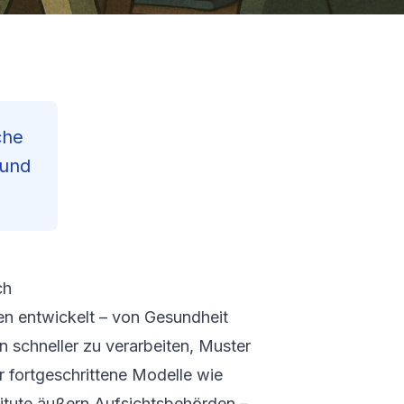
che
 und
ch
Contents
hen entwickelt – von Gesundheit
Reading Progre
n schneller zu verarbeiten, Muster
71
min read
 fortgeschrittene Modelle wie
itute äußern Aufsichtsbehörden –