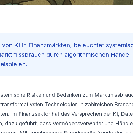
z von KI in Finanzmärkten, beleuchtet systemis
Marktmissbrauch durch algorithmischen Handel
eispielen.
 Systemische Risiken und Bedenken zum Marktmissbrau
der transformativsten Technologien in zahlreichen Branc
ten. Im Finanzsektor hat das Versprechen der KI, Date
, dazu geführt, dass Vermögensverwalter und Händler
roben. Mit zunehmender Experimentierfreude der Inst