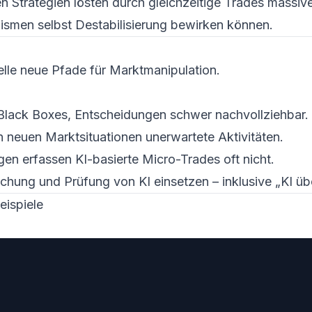
n Strategien lösten durch gleichzeitige Trades mass
ismen selbst Destabilisierung bewirken können.
lle neue Pfade für Marktmanipulation.
lack Boxes, Entscheidungen schwer nachvollziehbar.
 neuen Marktsituationen unerwartete Aktivitäten.
n erfassen KI-basierte Micro-Trades oft nicht.
hung und Prüfung von KI einsetzen – inklusive „KI üb
eispiele