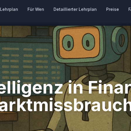
Lehrplan
Für Wen
Detaillierter Lehrplan
Preise
F
elligenz in Fin
arktmissbrauch