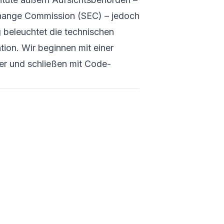
Künstliche In
den Finanzm
xchange Commission (SEC) – jedoch
Systemische
 beleuchtet die technischen
Bedenken z
Marktmissbr
on. Wir beginnen mit einer
Inhaltsver
ber und schließen mit Code-
Einleitung
Hintergrun
Techniken
Finanzmär
Maschin
im Fina
Deep L
Reinfo
Learnin
9
of
20
sections
Systemisc
und der M