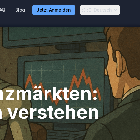
🇩🇪
AQ
Blog
Jetzt Anmelden
Deutsch
anzmärkten:
 verstehen