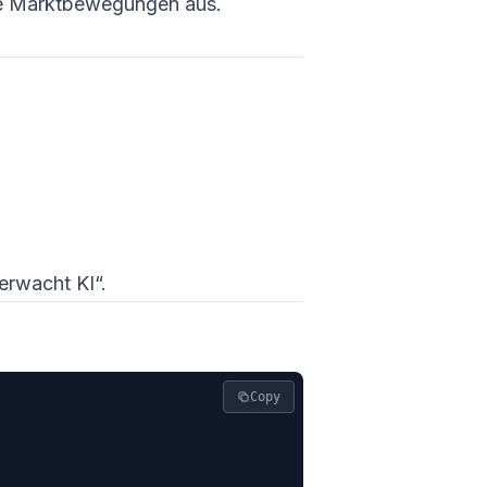
ive Marktbewegungen aus.
erwacht KI“.
Copy