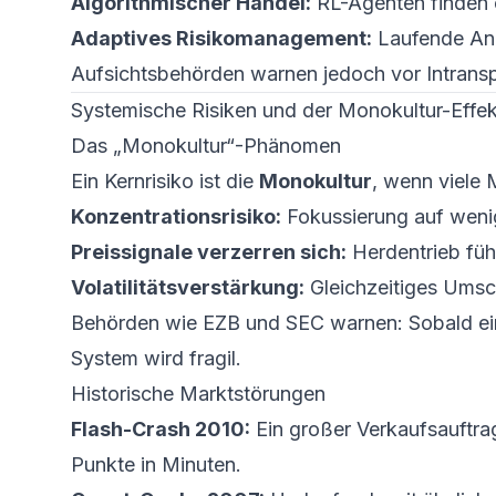
Algorithmischer Handel:
RL-Agenten finden o
Adaptives Risikomanagement:
Laufende Anp
Aufsichtsbehörden warnen jedoch vor Intrans
Systemische Risiken und der Monokultur-Effek
Das „Monokultur“-Phänomen
Ein Kernrisiko ist die
Monokultur
, wenn viele 
Konzentrationsrisiko:
Fokussierung auf wenig
Preissignale verzerren sich:
Herdentrieb füh
Volatilitätsverstärkung:
Gleichzeitiges Umsc
Behörden wie EZB und SEC warnen: Sobald ein 
System wird fragil.
Historische Marktstörungen
Flash-Crash 2010:
Ein großer Verkaufsauftrag
Punkte in Minuten.