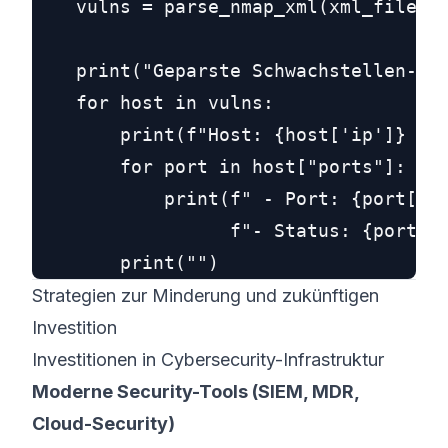
    vulns = parse_nmap_xml(xml_file_pa
    print("Geparste Schwachstellen-Dat
    for host in vulns:

        print(f"Host: {host['ip']} (St
        for port in host["ports"]:

            print(f" - Port: {port['po
                  f"- Status: {port['s
Strategien zur Minderung und zukünftigen
Investition
Investitionen in Cybersecurity-Infrastruktur
Moderne Security-Tools (SIEM, MDR,
Cloud-Security)