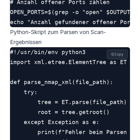
# Anzahl offener Ports zählen

OPEN_PORTS=$(grep -o "open" $OUTPUT_FI
Python-Skript zum Parsen von Scan-
Ergebnissen
#!/usr/bin/env python3

Copy
import xml.etree.ElementTree as ET

def parse_nmap_xml(file_path):

    try:

        tree = ET.parse(file_path)

        root = tree.getroot()

    except Exception as e:

        print(f"Fehler beim Parsen der