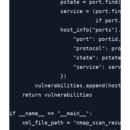
                pstate = port.find('st
                service = (port.find('
                           if port.fin
                host_info["ports"].app
                    "port": portid,

                    "protocol": protoc
                    "state": pstate,

                    "service": service
                })

        vulnerabilities.append(host_in
    return vulnerabilities

if __name__ == "__main__":

    xml_file_path = "nmap_scan_results