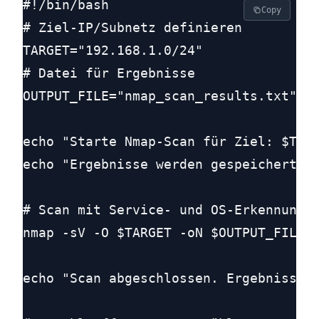
#!/bin/bash

Copy
# Ziel-IP/Subnetz definieren

TARGET="192.168.1.0/24"

# Datei für Ergebnisse

OUTPUT_FILE="nmap_scan_results.txt"

echo "Starte Nmap-Scan für Ziel: $TARG
echo "Ergebnisse werden gespeichert in
# Scan mit Service- und OS-Erkennung

nmap -sV -O $TARGET -oN $OUTPUT_FILE

echo "Scan abgeschlossen. Ergebnisse i