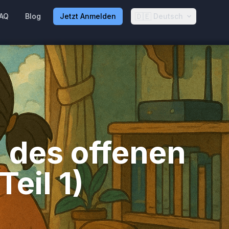
🇩🇪
AQ
Blog
Jetzt Anmelden
Deutsch
l des offenen
eil 1)