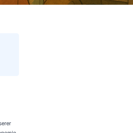
Contents
Reading Progress
28
%
92
min read
serer
tonomie