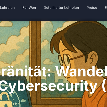
Lehrplan
Für Wen
Detaillierter Lehrplan
Preise
F
eränität: Wande
Cybersecurity (T