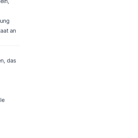
eln,
tung
aat an
en, das
le