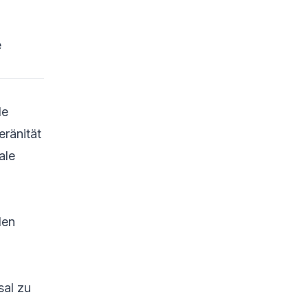
e
le
eränität
ale
len
sal zu