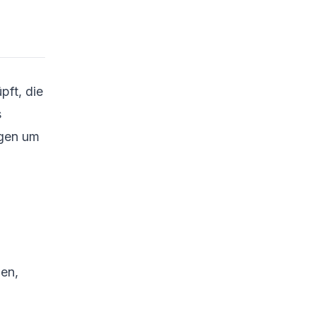
6.2 Ausgabe mit Bash
auswerten
6.3 Ausgabe mit Python
auswerten
pft, die
7. Zukünftige
Überlegungen und
s
offene Fragen
rgen um
8. Fazit
9. Quellen
en,