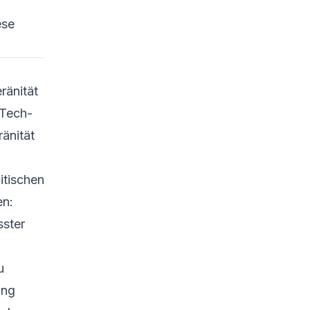
ese
ränität
 Tech-
änität
itischen
en:
sster
u
ung