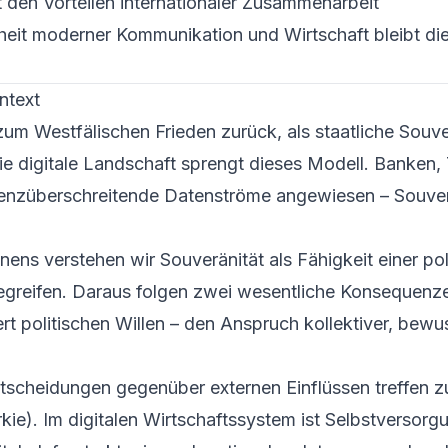
t den Vorteilen internationaler Zusammenarbeit
eit moderner Kommunikation und Wirtschaft bleibt di
ntext
zum Westfälischen Frieden zurück, als staatliche Souve
 Die digitale Landschaft sprengt dieses Modell. Banken,
grenzüberschreitende Datenströme angewiesen – Souver
ens verstehen wir Souveränität als Fähigkeit einer pol
egreifen. Daraus folgen zwei wesentliche Konsequenz
ert politischen Willen – den Anspruch kollektiver, bewu
ntscheidungen gegenüber externen Einflüssen treffen z
ie). Im digitalen Wirtschaftssystem ist Selbstversorg