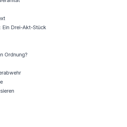
veränität
ext
: Ein Drei-Akt-Stück
len Ordnung?
berabwehr
se
sieren