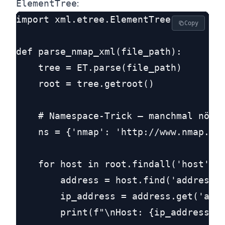
ElementTree
:
import xml.etree.ElementTree as ET

Copy
def parse_nmap_xml(file_path):

    tree = ET.parse(file_path)

    root = tree.getroot()

    # Namespace-Trick – manchmal nötig
    ns = {'nmap': 'http://www.nmap.org
    for host in root.findall('host'):

        address = host.find('address')
        ip_address = address.get('addr
        print(f"\nHost: {ip_address}")