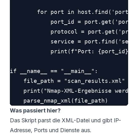
        for port in host.find('ports')
            port_id = port.get('portid
            protocol = port.get('proto
            service = port.find('servi
            print(f"Port: {port_id}/{p
if __name__ == "__main__":

    file_path = "scan_results.xml"

    print("Nmap-XML-Ergebnisse werden 
Was passiert hier?
Das Skript parst die XML-Datei und gibt IP-
Adresse, Ports und Dienste aus.