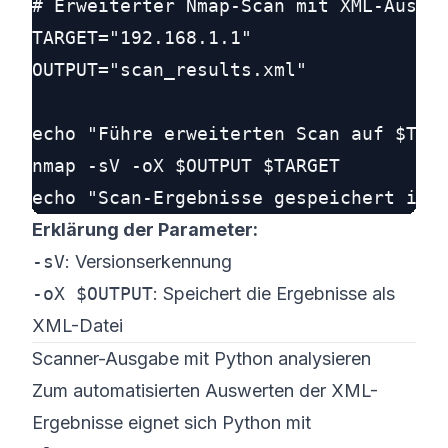
# Erweiterter Nmap-Scan mit XML-Ausgab
TARGET="192.168.1.1"

OUTPUT="scan_results.xml"

echo "Führe erweiterten Scan auf $TARG
nmap -sV -oX $OUTPUT $TARGET

Erklärung der Parameter:
-sV
: Versions­erkennung
-oX $OUTPUT
: Speichert die Ergebnisse als
XML-Datei
Scanner-Ausgabe mit Python analysieren
Zum automatisierten Auswerten der XML-
Ergebnisse eignet sich Python mit