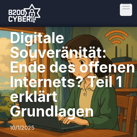
Open
Digitale
Souveränität:
Ende des offenen
Internets? Teil 1
erklärt
Grundlagen
10/1/2025