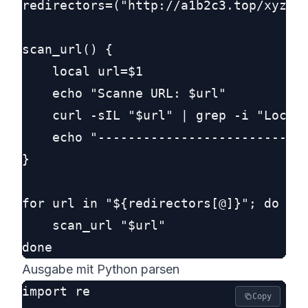
redirectors=("http://a1b2c3.top/xyz123
scan_url() {

    local url=$1

    echo "Scanne URL: $url"

    curl -sIL "$url" | grep -i "Locati
    echo "----------------------------
}

for url in "${redirectors[@]}"; do

    scan_url "$url"

Ausgabe mit Python parsen
import re

Copy