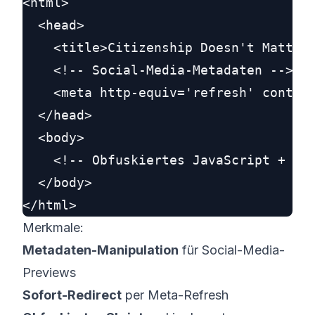
<html>

  <head>

    <title>Citizenship Doesn't Matter 
    <!-- Social-Media-Metadaten -->

    <meta http-equiv='refresh' content
  </head>

  <body>

    <!-- Obfuskiertes JavaScript + Pla
  </body>

Merkmale:
Metadaten-Manipulation
für Social-Media-
Previews
Sofort-Redirect
per Meta-Refresh