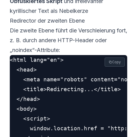
Obfuskiertes Skript
und irrelevanter
kyrillischer Text als Nebelkerze
Redirector der zweiten Ebene
Die zweite Ebene führt die Verschleierung fort,
z. B. durch andere HTTP-Header oder
„noindex“-Attribute:
<html lang="en">

Copy
  <head>

    <meta name="robots" content="noind
    <title>Redirecting...</title>

  </head>

  <body>

    <script>

      window.location.href = "http://f