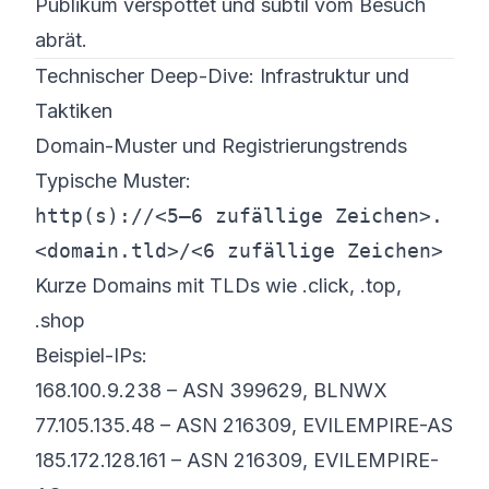
Publikum verspottet und subtil vom Besuch
abrät.
Technischer Deep-Dive: Infrastruktur und
Taktiken
Domain-Muster und Registrierungs­trends
Typische Muster:
http(s)://<5–6 zufällige Zeichen>.
<domain.tld>/<6 zufällige Zeichen>
Kurze Domains mit TLDs wie .click, .top,
.shop
Beispiel-IPs:
168.100.9.238 – ASN 399629, BLNWX
77.105.135.48 – ASN 216309, EVILEMPIRE-AS
185.172.128.161 – ASN 216309, EVILEMPIRE-