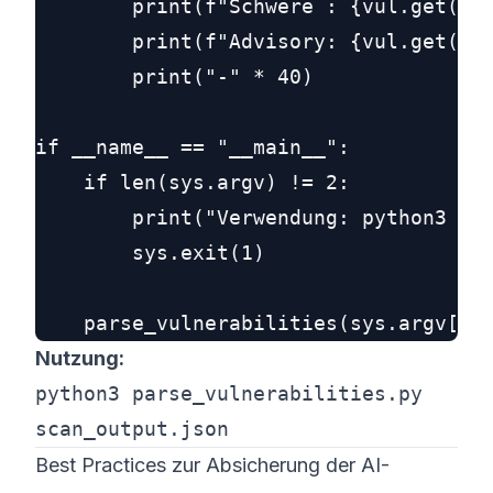
        print(f"Schwere : {vul.get('se
        print(f"Advisory: {vul.get('ad
        print("-" * 40)

if __name__ == "__main__":

    if len(sys.argv) != 2:

        print("Verwendung: python3 par
        sys.exit(1)

Nutzung:
python3 parse_vulnerabilities.py
scan_output.json
Best Practices zur Absicherung der AI-