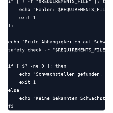
if [ ! -f "$REQUIREMENTS_FILE" ]; then
    echo "Fehler: $REQUIREMENTS_FILE n
    exit 1

fi

echo "Prüfe Abhängigkeiten auf Schwach
safety check -r "$REQUIREMENTS_FILE" -
if [ $? -ne 0 ]; then

    echo "Schwachstellen gefunden. Bit
    exit 1

else

    echo "Keine bekannten Schwachstell