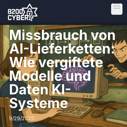
Open
Missbrauch von
AI-Lieferketten:
Wie vergiftete
Modelle und
Daten KI-
Systeme
9/29/2025