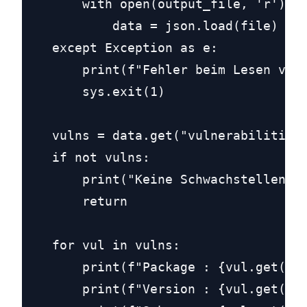
        with open(output_file, 'r') as
            data = json.load(file)

    except Exception as e:

        print(f"Fehler beim Lesen von 
        sys.exit(1)

    vulns = data.get("vulnerabilities"
    if not vulns:

        print("Keine Schwachstellen ge
        return

    for vul in vulns:

        print(f"Package : {vul.get('pa
        print(f"Version : {vul.get('ve