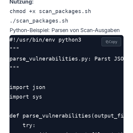
Nutzung:
chmod +x scan_packages.sh
./scan_packages.sh
Python-Beispiel: Parsen von Scan-Ausgaben
#!/usr/bin/env python3

Copy
"""

parse_vulnerabilities.py: Parst JSON-A
"""

import json

import sys

def parse_vulnerabilities(output_file)
    try:
