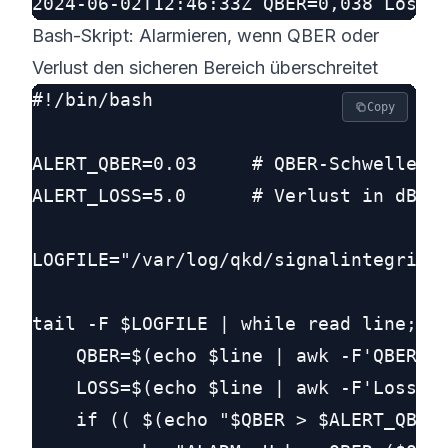
Bash-Skript: Alarmieren, wenn QBER oder
Verlust den sicheren Bereich überschreitet
#!/bin/bash

Copy
ALERT_QBER=0.03     # QBER-Schwelle

ALERT_LOSS=5.0      # Verlust in dB

LOGFILE="/var/log/qkd/signalintegrity.
tail -F $LOGFILE | while read line; do
    QBER=$(echo $line | awk -F'QBER=' 
    LOSS=$(echo $line | awk -F'Loss(dB
    if (( $(echo "$QBER > $ALERT_QBER"