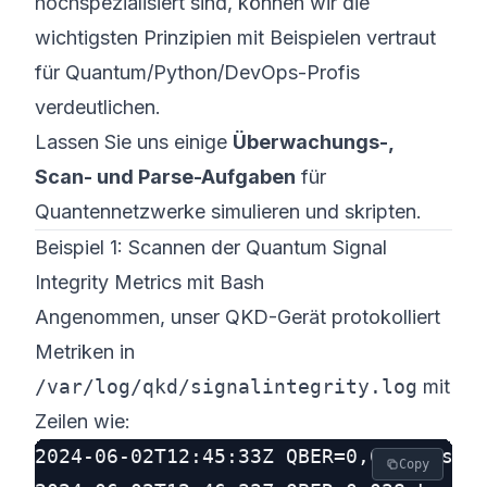
hochspezialisiert sind, können wir die
wichtigsten Prinzipien mit Beispielen vertraut
für Quantum/Python/DevOps-Profis
verdeutlichen.
Lassen Sie uns einige
Überwachungs-,
Scan- und Parse-Aufgaben
für
Quantennetzwerke simulieren und skripten.
Beispiel 1: Scannen der Quantum Signal
Integrity Metrics mit Bash
Angenommen, unser QKD-Gerät protokolliert
Metriken in
/var/log/qkd/signalintegrity.log
mit
Zeilen wie:
2024-06-02T12:45:33Z QBER=0,012 Loss(d
Copy