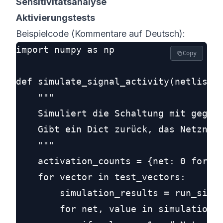
Sensitivitätsanalyse
Aktivierungstests
Beispielcode (Kommentare auf Deutsch):
import numpy as np

Copy
def simulate_signal_activity(netlist, 
    """

    Simuliert die Schaltung mit gegebe
    Gibt ein Dict zurück, das Netzname
    """

    activation_counts = {net: 0 for ne
    for vector in test_vectors:

        simulation_results = run_simul
        for net, value in simulation_r