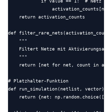
            if value == 1:  # Netz ist
                activation_counts[net]
    return activation_counts

def filter_rare_nets(activation_counts
    """

    Filtert Netze mit Aktivierungsanza
    """

    return [net for net, count in acti
# Platzhalter-Funktion

def run_simulation(netlist, vector):

    return {net: np.random.choice([0, 