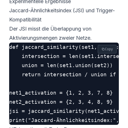
Experimentelle Ergebnisse
Jaccard-Ähnlichkeitsindex (JSI) und Trigger-
Kompatibilität
Der JSI misst die Überlappung von
Aktivierungsmengen zweier Netze.
def jaccard_similarity(set1, set2):

Copy
    intersection = len(set1.intersecti
    union = len(set1.union(set2))

    return intersection / union if uni
net1_activation = {1, 2, 3, 7, 8}

net2_activation = {2, 3, 4, 8, 9}

jsi = jaccard_similarity(net1_activati