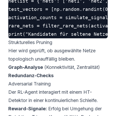
netlist = {'nets': ['net1', 'net2', 'n
test_vectors = [np.random.randint(0, 2
activation_counts = simulate_signal_ac
rare_nets = filter_rare_nets(activatio
Strukturelles Pruning
Hier wird geprüft, ob ausgewählte Netze
topologisch unauffällig bleiben.
Graph-Analyse
(Konnektivität, Zentralität)
Redundanz-Checks
Adversarial Training
Der RL-Agent interagiert mit einem HT-
Detektor in einer kontinuierlichen Schleife.
Reward-Signale:
Erfolg bei Umgehung der