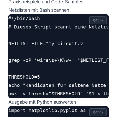
Praxisbeispiele und Code-Samples
Netzlisten mit Bash scannen
#!/bin/bash

Copy
# Dieses Skript scannt eine Netzliste 
NETLIST_FILE="my_circuit.v"

grep -oP 'wire\s+\K\w+' "$NETLIST_FILE
THRESHOLD=5

echo "Kandidaten für seltene Netze (Vo
Ausgabe mit Python auswerten
import matplotlib.pyplot as plt

Copy