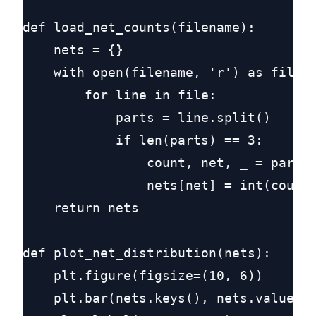
def load_net_counts(filename):

    nets = {}

    with open(filename, 'r') as file:

        for line in file:

            parts = line.split()

            if len(parts) == 3:

                count, net, _ = parts

                nets[net] = int(count)
    return nets

def plot_net_distribution(nets):

    plt.figure(figsize=(10, 6))

    plt.bar(nets.keys(), nets.values()