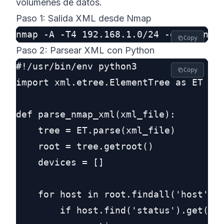
volúmenes de datos.
Paso 1: Salida XML desde Nmap
Copy
Paso 2: Parsear XML con Python
#!/usr/bin/env python3

Copy
import xml.etree.ElementTree as ET

def parse_nmap_xml(xml_file):

    tree = ET.parse(xml_file)

    root = tree.getroot()

    devices = []

    for host in root.findall('host'):

        if host.find('status').get('st