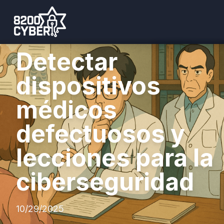
Detectar
dispositivos
médicos
defectuosos y
lecciones para la
ciberseguridad
10/29/2025