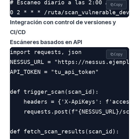
# Escaneo diario a las 2:00 AM

Copy
Integración con control de versiones y
CI/CD
Escáneres basados en API
import requests, json

Copy
NESSUS_URL = "https://nessus.ejemplo.c
API_TOKEN = "tu_api_token"

def trigger_scan(scan_id):

    headers = {'X-ApiKeys': f'accessKe
    requests.post(f"{NESSUS_URL}/scans
def fetch_scan_results(scan_id):
