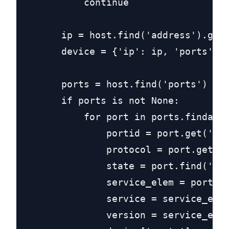
            continue

        ip = host.find('address').get(
        device = {'ip': ip, 'ports': [
        ports = host.find('ports')

        if ports is not None:

            for port in ports.findall(
                portid = port.get('por
                protocol = port.get('p
                state = port.find('sta
                service_elem = port.fi
                service = service_elem
                version = service_elem