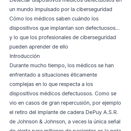
un mundo impulsado por la ciberseguridad
©
2026
Bootcamp de Ciberseguridad 8200
Cómo los médicos saben cuándo los
dispositivos que implantan son defectuosos…
y lo que los profesionales de ciberseguridad
pueden aprender de ello
Introducción
Durante mucho tiempo, los médicos se han
enfrentado a situaciones éticamente
complejas en lo que respecta a los
dispositivos médicos defectuosos. Como se
vio en casos de gran repercusión, por ejemplo
el retiro del implante de cadera DePuy A.S.R.
de Johnson & Johnson, a veces la única señal
de alerta para millones de pacientes es la nota