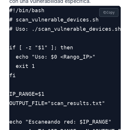
con una vulnerabilidad específica.
#!/bin/bash

Copy
# scan_vulnerable_devices.sh

# Uso: ./scan_vulnerable_devices.sh <R
if [ -z "$1" ]; then

  echo "Uso: $0 <Rango_IP>"

  exit 1

fi

IP_RANGE=$1

OUTPUT_FILE="scan_results.txt"

echo "Escaneando red: $IP_RANGE"
