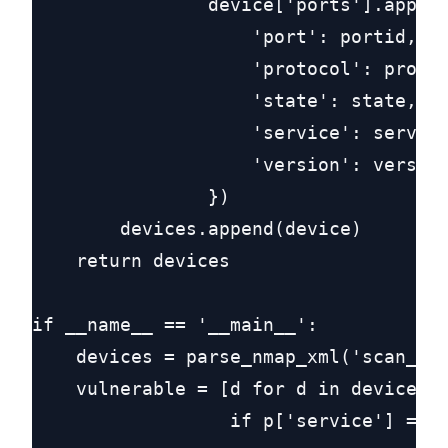
                device['ports'].append
                    'port': portid,

                    'protocol': protoc
                    'state': state,

                    'service': service
                    'version': version
                })

        devices.append(device)

    return devices

if __name__ == '__main__':

    devices = parse_nmap_xml('scan_res
    vulnerable = [d for d in devices f
                  if p['service'] == '