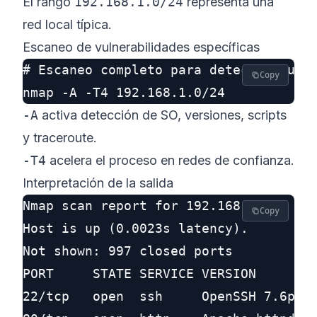
El rango
192.168.1.0/24
representa una
red local típica.
Escaneo de vulnerabilidades específicas
# Escaneo completo para detectar puert
Copy
-A
activa detección de SO, versiones, scripts
y traceroute.
-T4
acelera el proceso en redes de confianza.
Interpretación de la salida
Nmap scan report for 192.168.1.10

Copy
Host is up (0.0023s latency).

Not shown: 997 closed ports

PORT     STATE SERVICE VERSION

22/tcp   open  ssh     OpenSSH 7.6p1 U