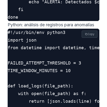
        echo "ALERTA: Detectados $coun
    fi

Python: análisis de registros para anomalías
#!/usr/bin/env python3

Copy
import json

from datetime import datetime, timedel
FAILED_ATTEMPT_THRESHOLD = 3

TIME_WINDOW_MINUTES = 10

def load_logs(file_path):

    with open(file_path) as f:

        return [json.loads(line) for l