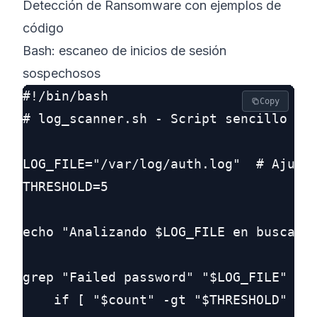
Detección de Ransomware con ejemplos de
código
Bash: escaneo de inicios de sesión
sospechosos
#!/bin/bash

Copy
# log_scanner.sh - Script sencillo par
LOG_FILE="/var/log/auth.log"  # Ajusta
THRESHOLD=5

echo "Analizando $LOG_FILE en busca de
grep "Failed password" "$LOG_FILE" | a
    if [ "$count" -gt "$THRESHOLD" ]; 