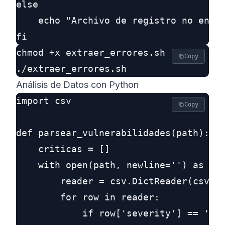
else

    echo "Archivo de registro no encon
chmod +x extraer_errores.sh

Copy
Análisis de Datos con Python
import csv

Copy
def parsear_vulnerabilidades(path):

    criticas = []

    with open(path, newline='') as csv
        reader = csv.DictReader(csvfil
        for row in reader:

            if row['severity'] == 'cri