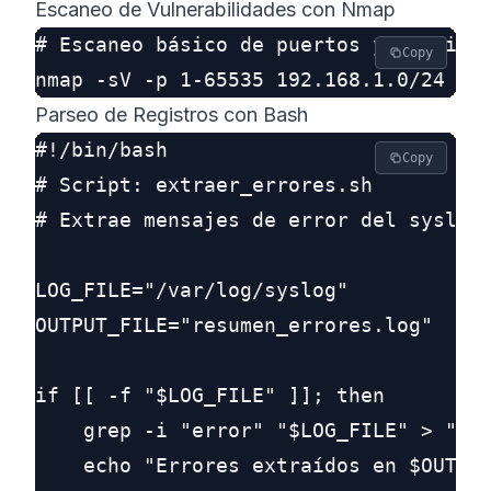
Escaneo de Vulnerabilidades con Nmap
# Escaneo básico de puertos y versione
Copy
Parseo de Registros con Bash
#!/bin/bash

Copy
# Script: extraer_errores.sh

# Extrae mensajes de error del syslog

LOG_FILE="/var/log/syslog"

OUTPUT_FILE="resumen_errores.log"

if [[ -f "$LOG_FILE" ]]; then

    grep -i "error" "$LOG_FILE" > "$OU
    echo "Errores extraídos en $OUTPUT