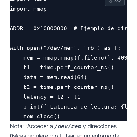
Copy
import mmap

ADDR = 0x10000000  # Ejemplo de direcc
with open("/dev/mem", "rb") as f:

    mem = mmap.mmap(f.fileno(), 4096, 
    t1 = time.perf_counter_ns()

    data = mem.read(64)

    t2 = time.perf_counter_ns()

    latency = t2 - t1

    print(f"Latencia de lectura: {late
Nota: ¡Acceder a
/dev/mem
y direcciones
físicas requiere root! Usar en un entorno de