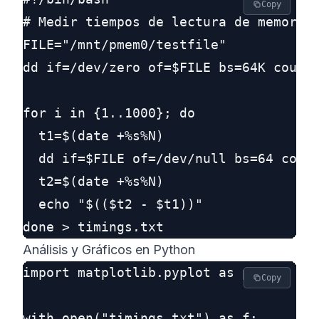
Copy
# Medir tiempos de lectura de memoria 
FILE="/mnt/pmem0/testfile"

dd if=/dev/zero of=$FILE bs=64K count=
for i in {1..1000}; do

  t1=$(date +%s%N)

  dd if=$FILE of=/dev/null bs=64 count
  t2=$(date +%s%N)

  echo "$(($t2 - $t1))"

Análisis y Gráficos en Python
import matplotlib.pyplot as plt

Copy
with open("timings.txt") as f:
