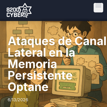
Open
Ataques de Canal
Lateral en la
Memoria
Persistente
Optane
6/13/2026