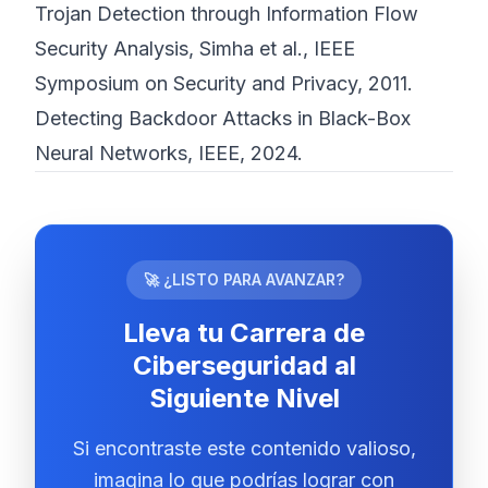
Trojan Detection through Information Flow
Security Analysis
, Simha et al., IEEE
Symposium on Security and Privacy, 2011.
Detecting Backdoor Attacks in Black-Box
Neural Networks
, IEEE, 2024.
🚀 ¿LISTO PARA AVANZAR?
Lleva tu Carrera de
Ciberseguridad al
Siguiente Nivel
Si encontraste este contenido valioso,
imagina lo que podrías lograr con