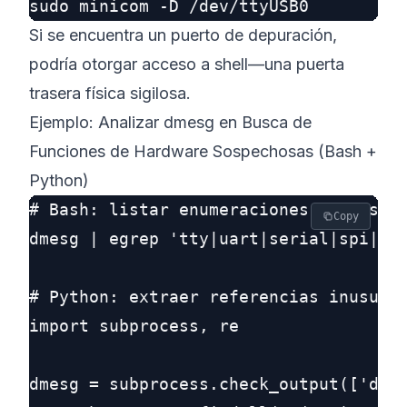
Si se encuentra un puerto de depuración,
podría otorgar acceso a shell—una puerta
trasera física sigilosa.
Ejemplo: Analizar dmesg en Busca de
Funciones de Hardware Sospechosas (Bash +
Python)
# Bash: listar enumeraciones de dispos
Copy
dmesg | egrep 'tty|uart|serial|spi|i2c
# Python: extraer referencias inusuale
import subprocess, re

dmesg = subprocess.check_output(['dmes