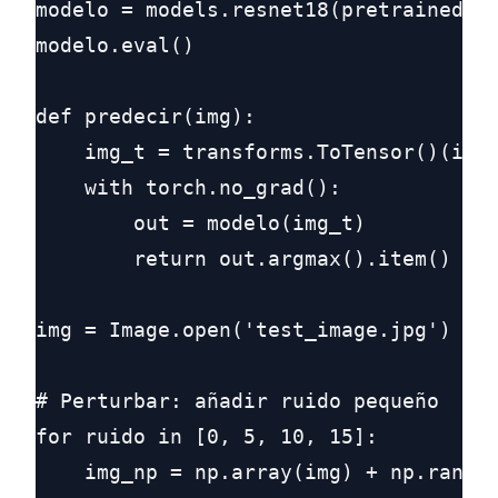
modelo = models.resnet18(pretrained=Tr
modelo.eval()

def predecir(img):

    img_t = transforms.ToTensor()(img)
    with torch.no_grad():

        out = modelo(img_t)

        return out.argmax().item()

img = Image.open('test_image.jpg')

# Perturbar: añadir ruido pequeño

for ruido in [0, 5, 10, 15]:

    img_np = np.array(img) + np.random