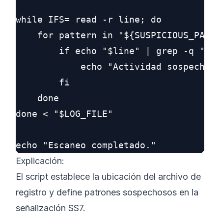
while IFS= read -r line; do

    for pattern in "${SUSPICIOUS_PATTE
        if echo "$line" | grep -q "$pa
            echo "Actividad sospechosa
        fi

    done

done < "$LOG_FILE"

Explicación:
El script establece la ubicación del archivo de
registro y define patrones sospechosos en la
señalización SS7.