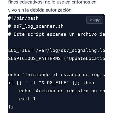
fines educativos; no lo use en entornos en
vivo sin la debida autorización.
#!/bin/bash

Copy
# ss7_log_scanner.sh

# Este script escanea un archivo de re
LOG_FILE="/var/log/ss7_signaling.log"

SUSPICIOUS_PATTERNS=("UpdateLocation" 
echo "Iniciando el escaneo de registro
if [[ ! -f "$LOG_FILE" ]]; then

    echo "Archivo de registro no encon
    exit 1

fi
