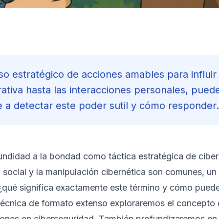
o estratégico de acciones amables para influir
rativa hasta las interacciones personales, puede
de a detectar este poder sutil y cómo responder.
ndidad a la bondad como táctica estratégica de cibe
io social y la manipulación cibernética son comunes, u
qué significa exactamente este término y cómo pue
 técnica de formato extenso exploraremos el concept
ciones en ciberseguridad. También profundizaremos en