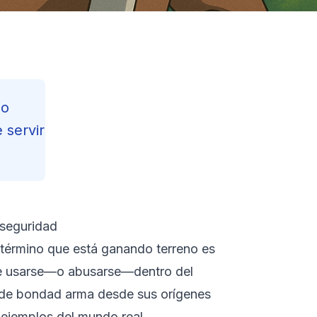
 o
 servir
rseguridad
Cont
n término que está ganando terreno es
Readin
de usarse—o abusarse—dentro del
123
m
o de bondad arma desde sus orígenes
 ejemplos del mundo real,