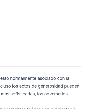
E
B
gesto normalmente asociado con la
ncluso los actos de generosidad pueden
I
d
 más sofisticadas, los adversarios