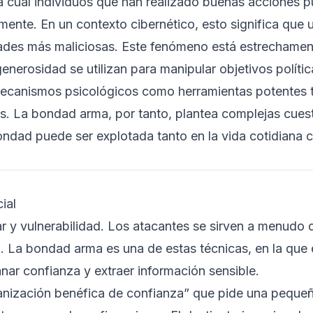
la cual individuos que han realizado buenas acciones 
nte. En un contexto cibernético, esto significa que 
idades más maliciosas. Este fenómeno está estrechame
enerosidad se utilizan para manipular objetivos política
ecanismos psicológicos como herramientas potentes t
. La bondad arma, por tanto, plantea complejas cuesti
ondad puede ser explotada tanto en la vida cotidiana 
ial
ar y vulnerabilidad. Los atacantes se sirven a menudo d
d. La bondad arma es una de estas técnicas, en la que
nar confianza y extraer información sensible.
ganización benéfica de confianza” que pide una pequ