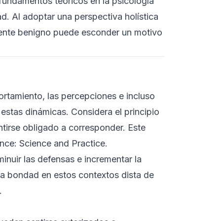
undamentos teóricos en la psicología
d. Al adoptar una perspectiva holística
ente benigno puede esconder un motivo
ortamiento, las percepciones e incluso
C
a
estas dinámicas. Considera el principio
ntirse obligado a corresponder. Este
ence: Science and Practice
.
nuir las defensas e incrementar la
 la bondad en estos contextos dista de
.
C
R