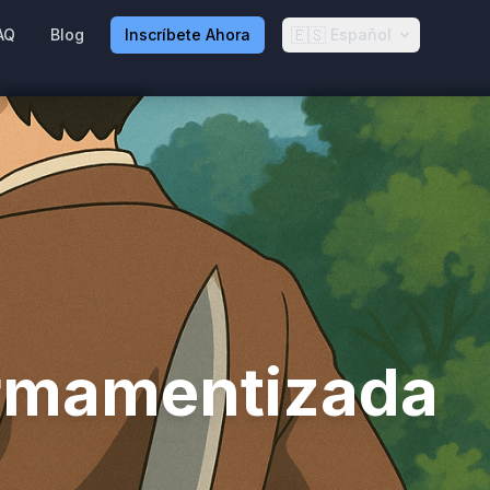
🇪🇸
AQ
Blog
Inscríbete Ahora
Español
Armamentizada