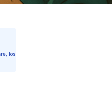
re, los
Contents
Reading Progress
25
%
149
min read