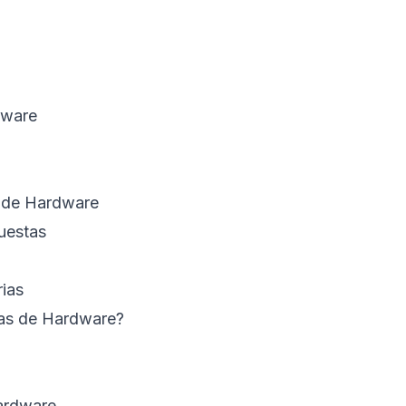
dware
s de Hardware
uestas
rias
ras de Hardware?
Hardware