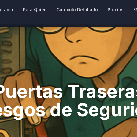
ograma
Para Quién
Currículo Detallado
Precios
F
Puertas Trasera
sgos de Seguri