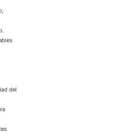
Estrategias Avanzadas:
Computación Confiable,
o,
Hardware Abierto, y
Aislamiento
o.
Módulo de Plataforma
Confiable (TPM)
ables
Diseño de Hardware
de Código Abierto
Aislamiento y
Segmentación
Conclusión: ¿Deberías
dad del
Preocuparte?
Referencias
era
tes