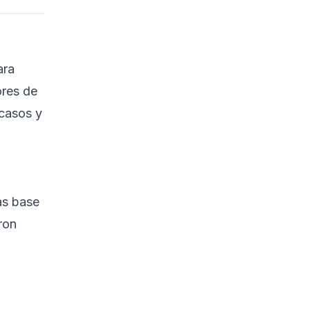
ara
ores de
scasos y
as base
ron