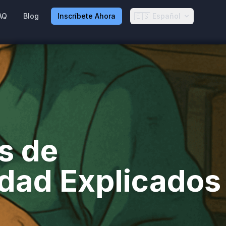
🇪🇸
AQ
Blog
Inscríbete Ahora
Español
s de
dad Explicados