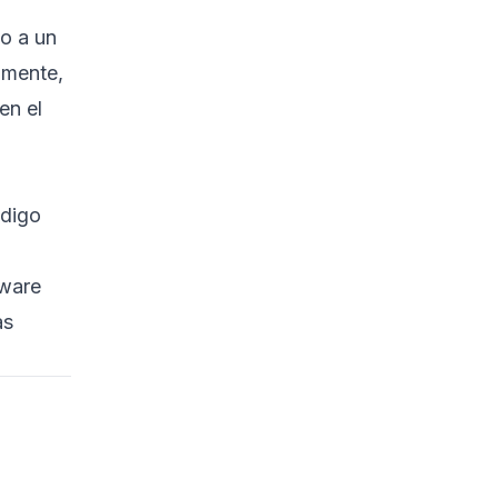
Silenciar/Desactivar las
o a un
Puertas Traseras de
lmente,
Hardware
en el
Guía para Principiantes:
Comprobación de
Puertas Traseras de
Hardware
ódigo
Paso 1: Listar los
Dispositivos de
Hardware
dware
Paso 2: Verificación del
as
Firmware
Paso 3: Monitoreo del
Tráfico de Red
Ejemplos de Scripts en
Bash y Python