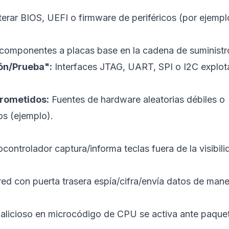
terar BIOS, UEFI o firmware de periféricos (por ejempl
componentes a placas base en la cadena de suministr
ón/Prueba":
Interfaces JTAG, UART, SPI o I2C explot
rometidos:
Fuentes de hardware aleatorias débiles o
os (
ejemplo
).
ontrolador captura/informa teclas fuera de la visibili
ed con puerta trasera espía/cifra/envía datos de man
licioso en microcódigo de CPU se activa ante paque