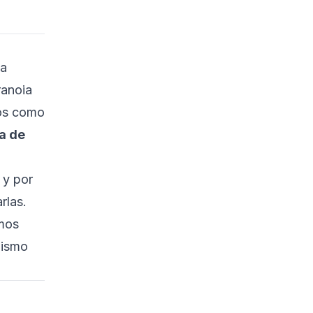
Universitarias
¿Por qué son una
Amenaza las Puertas
Traseras de Hardware?
ta
ranoia
Impacto en la
Ciberseguridad
tos como
Riesgo en la Cadena
a de
de Suministro
Detectar y Silenciar las
 y por
Puertas Traseras de
Hardware
rlas.
emos
Inspección Física
mismo
Evaluación de
Firmware y BIOS
Detección a Nivel de
Red