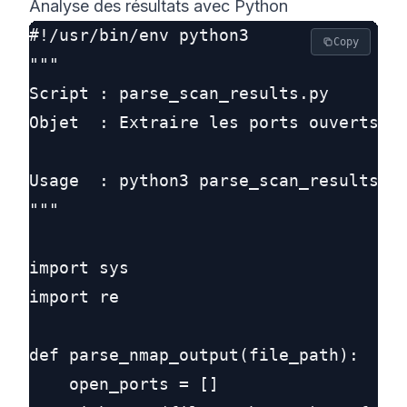
Analyse des résultats avec Python
#!/usr/bin/env python3

Copy
"""

Script : parse_scan_results.py

Objet  : Extraire les ports ouverts et
Usage  : python3 parse_scan_results.py
"""

import sys

import re

def parse_nmap_output(file_path):

    open_ports = []
