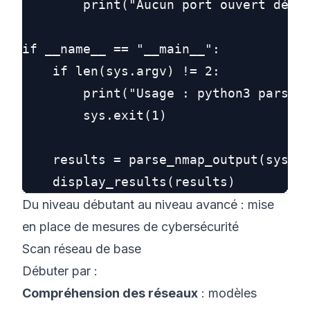
        print("Aucun port ouvert détec
if __name__ == "__main__":

    if len(sys.argv) != 2:

        print("Usage : python3 parse_s
        sys.exit(1)

    results = parse_nmap_output(sys.ar
Du niveau débutant au niveau avancé : mise
en place de mesures de cybersécurité
Scan réseau de base
Débuter par :
Compréhension des réseaux
: modèles