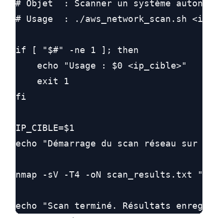
# Objet  : Scanner un système autonome
# Usage  : ./aws_network_scan.sh <ip_c
if [ "$#" -ne 1 ]; then

    echo "Usage : $0 <ip_cible>"

    exit 1

fi

IP_CIBLE=$1

echo "Démarrage du scan réseau sur $IP
nmap -sV -T4 -oN scan_results.txt "$IP