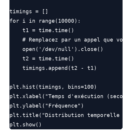
timings = []

for i in range(10000):

    t1 = time.time()

    # Remplacez par un appel que vous 
    open('/dev/null').close()

    t2 = time.time()

    timings.append(t2 - t1)

plt.hist(timings, bins=100)

plt.xlabel("Temps d'exécution (seconde
plt.ylabel("Fréquence")

plt.title("Distribution temporelle pou