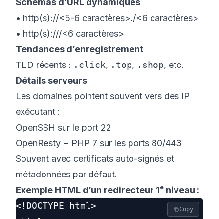
Schémas d’URL dynamiques
• http(s)://<5-6 caractères>./<6 caractères>
• http(s):///<6 caractères>
Tendances d’enregistrement
TLD récents :
.click
,
.top
,
.shop
, etc.
Détails serveurs
Les domaines pointent souvent vers des IP
exécutant :
OpenSSH sur le port 22
OpenResty + PHP 7 sur les ports 80/443
Souvent avec certificats auto-signés et
métadonnées par défaut.
Exemple HTML d’un redirecteur 1ᵉ niveau :
<!DOCTYPE html>

Copy