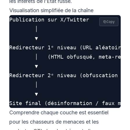
les intérêts de l’État russe.
Visualisation simplifiée de la chaîne
Publication sur X/Twitter

Copy
        │

        ▼

Redirecteur 1ᵉ niveau (URL aléatoire)

        │   (HTML obfusqué, meta-refre
        ▼

Redirecteur 2ᵉ niveau (obfuscation sup
        │

        ▼

Comprendre chaque couche est essentiel
pour les chasseurs de menaces et les