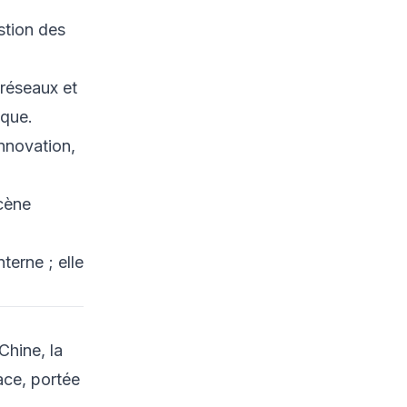
cyberguerre
stion des
3.1 La diplomatie de
l’autonomie numérique
 réseaux et
3.2 Cyberguerre dans
les démocraties :
ique.
stratégies et
nnovation,
implications
3.3 Étude de cas : la
législation numérique
scène
de l’UE et la résilience
cyber
terne ; elle
4. Scans de
cybersécurité : outils,
commandes et analyse
de sortie
Chine, la
4.1 Scan réseau avec
Nmap
ace, portée