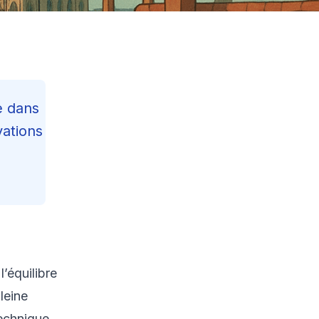
e dans
vations
Contents
’équilibre
Reading Progress
32
%
leine
91
min read
technique