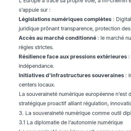
L’Europe a tracé sa propre voie, à mi-chemin ent
s’appuie sur :
Législations numériques complètes
: Digita
juridique prônant transparence, protection de
Accès au marché conditionné
: le marché n
règles strictes.
Résilience face aux pressions extérieures
:
indépendance.
Initiatives d’infrastructures souveraines
: 
centers locaux.
La souveraineté numérique européenne n’est do
stratégique proactif alliant régulation, innovat
3. La souveraineté numérique comme outil dip
3.1 La diplomatie de l’autonomie numérique