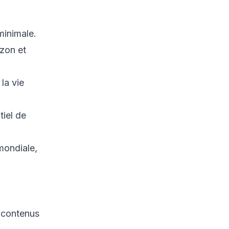
4.2 Analyse rapide
avec Bash
4.3 Analyse avancée
minimale.
avec Python
zon et
5. Promouvoir l’autonomie
numérique par
l’innovation souveraine et
la vie
l’investissement
5.1 Investir dans les
tiel de
infrastructures critiques
5.2 Développer une
mondiale,
main-d’œuvre
cybersécurité qualifiée
5.3 Encourager des
champions industriels
locaux
s contenus
5.4 Coordination
réglementaire et