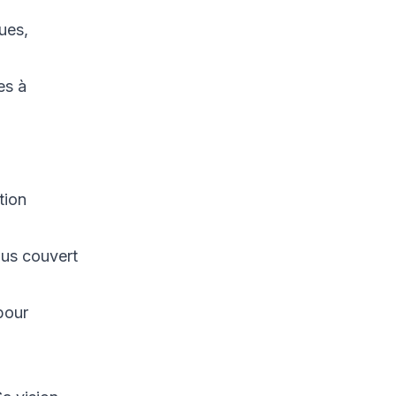
diplomatique
ues,
6. Tendances futures de
la souveraineté
numérique et de la
es à
cyberguerre
6.1 Convergence
accrue cyber-cinétique
:
6.2 Évolution des
tion
technologies de
défense cyber
ous couvert
6.3 Expansion des
alliances numériques
6.4 Enjeux éthiques et
pour
juridiques
7. Conclusion
8. Références