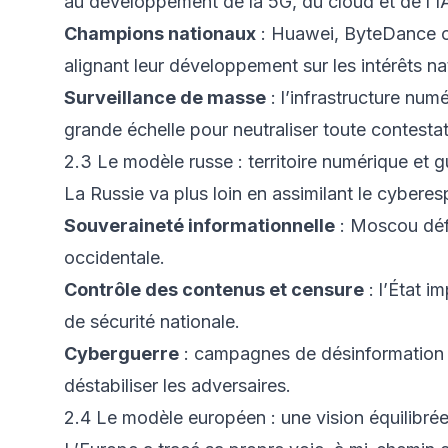
au développement de la 5G, du cloud et de l’I
Champions nationaux
: Huawei, ByteDance ou
alignant leur développement sur les intérêts na
Surveillance de masse
: l’infrastructure numé
grande échelle pour neutraliser toute contestat
2.3 Le modèle russe : territoire numérique et g
La Russie va plus loin en assimilant le cyberes
Souveraineté informationnelle
: Moscou défe
occidentale.
Contrôle des contenus et censure
: l’État i
de sécurité nationale.
Cyberguerre
: campagnes de désinformation 
déstabiliser les adversaires.
2.4 Le modèle européen : une vision équilibré