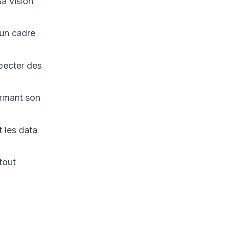
Sa vision
 un cadre
pecter des
irmant son
t les data
tout