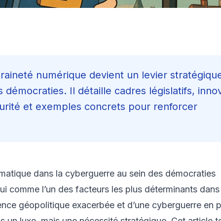
raineté numérique devient un levier stratégiqu
 démocraties. Il détaille cadres législatifs, inno
urité et exemples concrets pour renforcer
atique dans la cyberguerre au sein des démocraties
i comme l’un des facteurs les plus déterminants dans l
ence géopolitique exacerbée et d’une cyberguerre en p
us un luxe, mais une nécessité stratégique. Cet article 