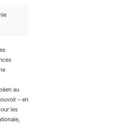
domination du
secteur privé
mie
2.2 Le modèle chinois
: infrastructures
étatiques et
surveillance de
masse
ses
2.3 Le modèle russe :
ences
territoire numérique
mme
et guerre
informationnelle
2.4 Le modèle
opéen au
européen : une vision
ouvoir – en
équilibrée de
l’autonomie
our les
numérique
tionale,
3. La souveraineté
numérique comme outil
diplomatique et de