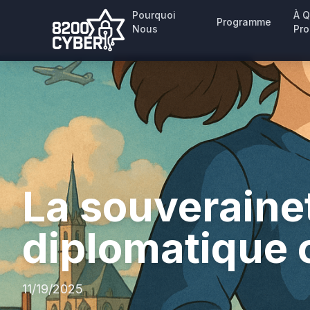
Pourquoi
À Q
Programme
Nous
Pr
La souveraine
diplomatique 
11/19/2025