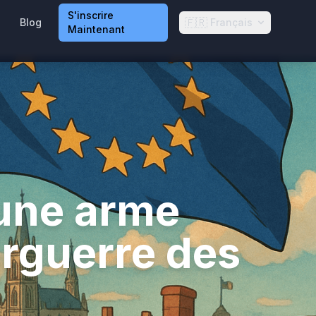
S'inscrire
🇫🇷
Blog
Français
Maintenant
 une arme
erguerre des