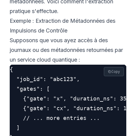
métadonnées. Voici comment l'extraction
pratique s'effectue.
Exemple : Extraction de Métadonnées des
Impulsions de Contrôle
Supposons que vous ayez accès à des
journaux ou des métadonnées retournées par
un service cloud quantique :
{

Copy
  "job_id": "abc123",

  "gates": [

    {"gate": "x", "duration_ns": 35, "
    {"gate": "cx", "duration_ns": 160,
    // ... more entries ...

  ]
