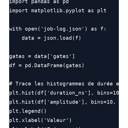
import pandas as pd

import matplotlib.pyplot as plt

with open('job-log.json') as f:

    data = json.load(f)

gates = data['gates']

df = pd.DataFrame(gates)

# Trace les histogrammes de durée et d
plt.hist(df['duration_ns'], bins=10, a
plt.hist(df['amplitude'], bins=10, alp
plt.legend()

plt.xlabel('Valeur')
