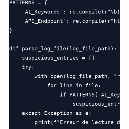
PATTERNS = {

    "AI_Keywords": re.compile(r"\b(cha
    "API_Endpoint": re.compile(r"https
}

def parse_log_file(log_file_path):

    suspicious_entries = []

    try:

        with open(log_file_path, "r") 
            for line in file:

                if PATTERNS["AI_Keywor
                    suspicious_entries
    except Exception as e:

        print(f"Erreur de lecture du j