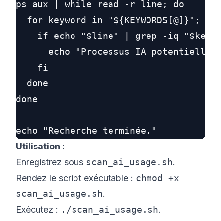
ps aux | while read -r line; do

  for keyword in "${KEYWORDS[@]}"; do

    if echo "$line" | grep -iq "$keywo
      echo "Processus IA potentielleme
    fi

  done

done

Utilisation :
Enregistrez sous
scan_ai_usage.sh
.
Rendez le script exécutable :
chmod +x
scan_ai_usage.sh
.
Exécutez :
./scan_ai_usage.sh
.