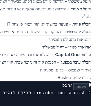
ריגול ממשלתי
– הדלפת מידע מסווג הפוגע בביטחון הציבו
ריגול תאגידי
– הדלפת אסטרטגיות עסקיות או סודות מוצר
חבלה
חבלה פיזית
– פגיעה בתשתיות, קווי ייצור או ציוד IT.
חבלה קיברנטית
– מחיקת קוד, השחתת נתונים או שיבוש
דוגמאות מהעולם האמיתי
אדוארד סנודן – ריגול ממשלתי
פריצת Capital One
– רשלנות/תצורה שגויה שהובילו לח
חבלת עובד במפעל
– הכנסת קוד זדוני שהשבית קווי ייצור.
איתור וצמצום – כלים וטכניקות
ניתוח לוגים ב-Bash
Copy