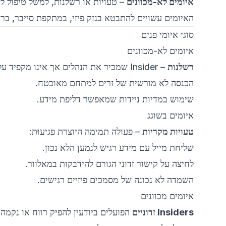
איומים לא-מכוונים
– טעויות או רשלנות, למשל טיפול לקו
האיומים עשויים להתבטא בנזק פיזי, במתקפת סייבר, בריג
סוגי איומי פנים
איומים לא-מכוונים
רשלנות
– Insider שמכיר את הנהלים אך אינו מקפיד עליהם:
הכנסה לא מורשית של זרים למתחם מאובטח.
שימוש במדיות ניידות שמאפשר דליפת מידע.
איומים בשוגג
טעויות מקריות
– פעולה תמימה היוצרת פגיעוּת:
שליחת מייל עם מידע רגיש לנמען הלא נכון.
לחיצה על קישור זדוני הגורם להידבקות במאלוור.
השמדה לא נכונה של מסמכים פיזיים רגישים.
איומים מכוונים
Insiders זדוניים
הפועלים ביודעין להפיק רווח או נקמה: