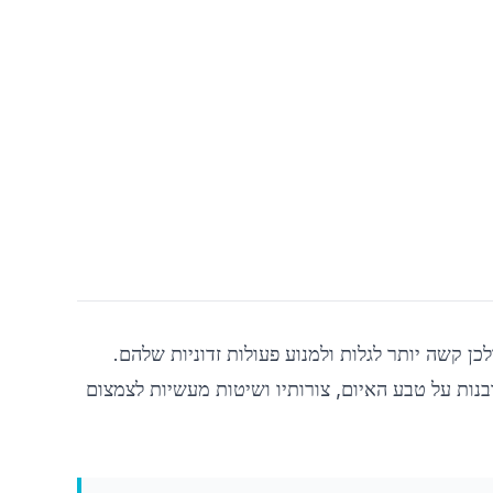
אלי
דו
איתור וצ
נ
גישה חוקית למערכות, למידע ולמתקנים, ולכן קשה יותר לגלות ולמנוע פעולות זדוניות שלהם.
פירוק
בנות על טבע האיום, צורותיו ושיטות מעשיות לצמצום
פיתוח מת