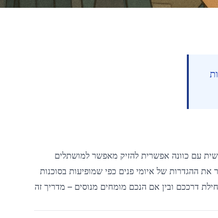
ת
Contents
 גישה מורשית עם כוונה אפשרית להזיק מאפשר למושתלים
ng Progress
קור את ההגדרות של איומי פנים כפי שמופיעות בסוכנות
min read
68
חילת דרככם ובין אם הנכם מומחים מנוסים – מדריך זה
הגד