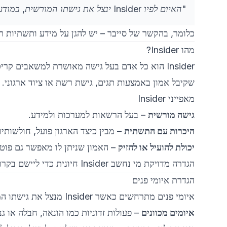
"האיום לפיו Insider ינצל את גישתו המורשית, במודע או שלא במודע, ויגרום נזק למשימה, למשאבים, לכוח-האדם, למתקנים, למידע, לציוד, לרשתות או למערכות."
כלומר, בהקשר של סייבר – יש להגן על מידע ותשתיות רג
מהו Insider?
Insider הוא כל אדם בעל גישה מאושרת למשאבים קריט
שקיבל אמון באמצעות תגים, גישת רשת או ציוד ארגוני.
מאפייני Insider
גישה מורשית
– בעל הרשאות למערכות ולמידע.
היכרות עם התשתית
– מבין כיצד הארגון פועל, חולשותיו ו
יכולת להועיל או להזיק
– האמון שניתן לו מאפשר גם פוטנ
הגדרה מדויקת מי נחשב Insider חיונית כדי ליישם בקרות מבלי לפגוע בפעילות השוטפת.
הגדרת איומי פנים
איומי פנים מתרחשים כאשר Insider מנצל את גישתו המורשית כדי לפגוע בסודיות, בשלמות או בזמינות של נתונים ומשאבי הארגון. האיום עשוי להיות מכוון או לא-מכוון:
איומים מכוונים
– פעולות זדוניות כמו הונאה, חבלה או גני