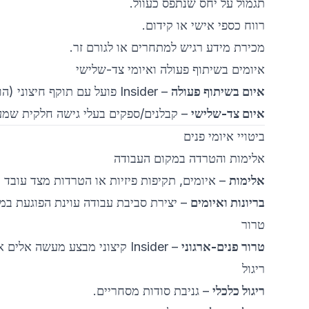
תגמול על יחס שנתפס כעוול.
רווח כספי אישי או קידום.
מכירת מידע רגיש למתחרים או לגורם זר.
איומים בשיתוף פעולה ואיומי צד-שלישי
איום בשיתוף פעולה
– Insider פועל עם תוקף חיצוני (הונאה, ריגול).
איום צד-שלישי
– קבלנים/ספקים בעלי גישה חלקית שמעשיה
ביטויי איומי פנים
אלימות והטרדה במקום העבודה
אלימות
– איומים, תקיפות פיזיות או הטרדות מצד עובד מ
בריונות ואיומים
– יצירת סביבת עבודה עוינת הפוגעת במור
טרור
טרור פנים-ארגוני
– Insider קיצוני מבצע מעשה אלים או חבלה לקידום אג'נדה פוליטית/חברתית.
ריגול
ריגול כלכלי
– גניבת סודות מסחריים.