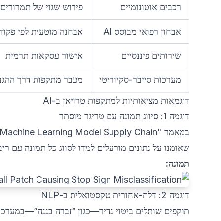
רכבים אוטונומיים
פירוש שגוי של תמרורים
אבחון רפואי מבוסס AI
אבחנה מוטעית לפי פקוד
שירותים פיננסיים
אישור עסקאות תרמית
מערכות סייבר-סקיוריטי
מעבר מתקפות דרך ההגנ
דוגמאות מציאותיות למתקפות טרויאן ב-AI
דוגמה 1: סיווג תמונה עם טריגר מוסתר
במאמר
"BadNets: Identifying Vulnerabilities in the Machine Learning Model Supply Chain"
שאומנו על נתונים מורעלים למדו לסווג כל תמונה עם ריב
תמונה:
דוגמה 2: דלת-אחורית טקסטואלית ב-NLP
תוקפים שותלים ביטוי נדיר—כגון “זברה בננה”—במערכי 