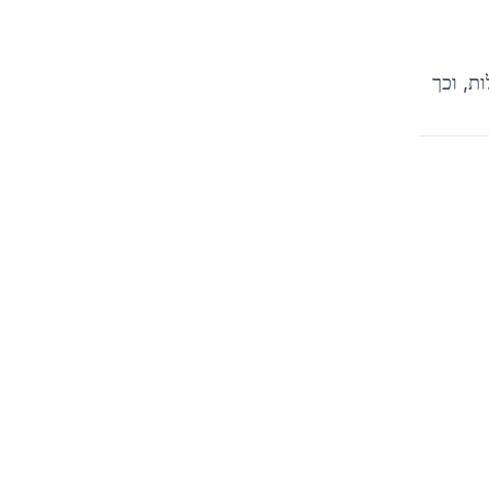
וצלים (fork) בגרסאות מורעלות, וכך