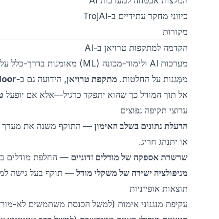
המלצות אבטחה למערכות AI
כיווני מחקר עתידיים ב-TrojAI
מקורות
הקדמה למתקפות טרויאן ב-AI
מערכות AI ולימוד-מכונה (ML) מ
ממְּגנות על החלטות.
מתקפת טרויאן
, הידועה גם כ-
door
אל תוך המודל כך שהוא יתפקד כרגיל—אלא אם יופעל
ט
ערוצי תקיפה נפוצים
הרעלת נתונים בשלב האימון
או יתנהג חריג.
שרשרת אספקה של מודלים זדוניים
— החלפת מודלים בג
מניפולציה ישירה של משקלי מודל
— תוקף בעל גישה למש
תוצאות אופייניות
עקיפת מנגנוני אימות (למשל הכנסת משתמשים לא-מור