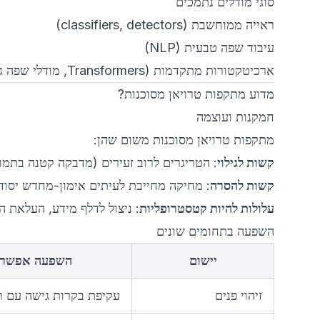
סוגי מודלים נתמכים
ראייה ממוחשבת (classifiers, detectors)
עיבוד שפה טבעית (NLP)
ארכיטקטורות מתקדמות (Transformers, מודלי שפה גדולים)
מדוע מתקפות טרויאן מסוכנות?
חמקנות ועוצמה
מתקפות טרויאן מסוכנות משום שהן:
קשות לגילוי
: הטריגרים לרוב זעירים (מדבקה קטנה בתמונ
קשות להסרה
: מחיקה מחייבת לעיתים אימון-מחדש יסודי
עלולות להיות קטסטרופליות
: ניצול לדלף מידע, העלאת 
השפעה בתחומים שונים
יישום
השפעה אפשרי
זיהוי פנים
עקיפת בקרות גישה עם ת