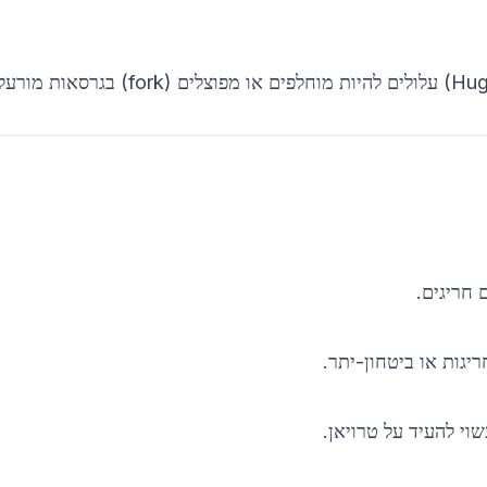
מודלים פופולריים במאגרים (Hugging Face, Model Zoo) עלולים להיות מוחלפים או מפ
 חריגים.
יגות או ביטחון-יתר.
וי להעיד על טרויאן.