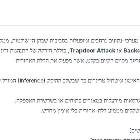
אומנות בדרך-כלל על מערכי-נתונים נרחבים ומופעלות בסביבות שבהן הן שולטות, ממ
Back
או
Trapdoor Attack
, כוללת הזרקה של התנהגות זדוני
ריגר
מסוים הקיים בקלט, אשר מפעיל את הדלת האחורית.
— התוקף משנה את מערך האימון ומשתיל טריגרים כ
רסאות מורעלות במאגרים פתוחים או בשרשרת האספקה.
קלים מטמיע דלת-אחורית בלי אימון מחדש.
שים)