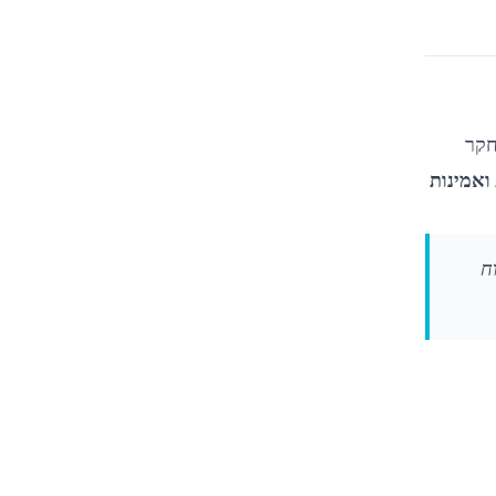
טרויאנים
דרישות מקדימות
שימוש ב-Bash לניתוח
לוגים
גרי מחקר
קוד Python לבדיקת סיווג
ואמינות
תמונה עם פאץ׳ טריגר
סריקת מודל Hugging
Face לדלת-אחורית
וח
טקסטואלית
המלצות אבטחה למערכות AI
כיווני מחקר עתידיים ב-TrojAI
מקורות