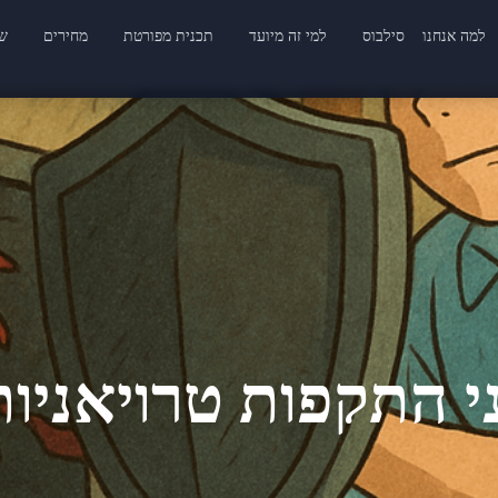
למה אנחנו
סילבוס
למי זה מיועד
תכנית מפורטת
מחירים
שא
י התקפות טרויאניו