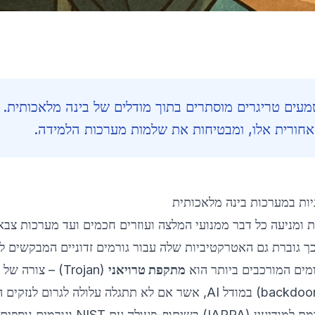
וטמעים טריגרים מוסתרים בתוך מודלים של בינה מלאכותית.
ברה המודרנית ומניעה כל דבר ממנועי המלצה ועוזרים חכמים ועד מערכות צבא
ריטיות. אולם ככל שתפקידה של ה-AI גדל—כך גוברת גם האטרקטיביות שלה עבור גורמים זדוניים המבקשים 
ומים המורכבים ביותר הוא
מתקפת טרויאני
(Trojan) – צורה של
הוא מיזם שמובל על-ידי סוכנות המחקר המתקדמת למודיעין (IARPA) בשיתוף