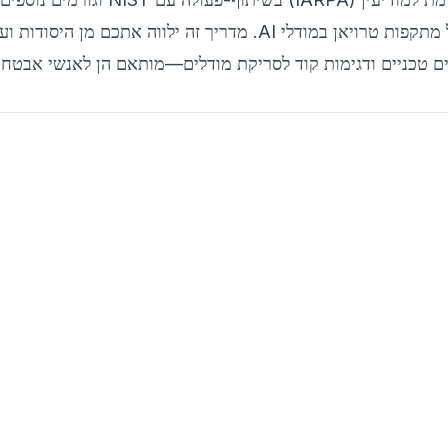
לקדם מחקר ופיתוח טכנולוגיות למניעה, גילוי וצמצום של מתקפות טרויאן במודלי AI. מדריך זה ילווה אתכם מן היסודות
ים טכניים ודגימות קוד לסריקת מודלים—מותאם הן לאנשי אבטח