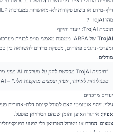
הטעיית מודולי ראייה ממוחשבת (למשל רכב אוטונומי 
דלף-מידע או ביצוע פקודות לא-מאושרות במערכות NLP
מהו TrojAI?
תוכנית TrojAI: ייעוד והיקף
TrojAI
ומערכי-נתונים פתוחים, מספקת מדדים להשוואה בין טכ
מודלים
.
”תוכנית ojAI
טכנולוגיות לאיתור, אפיון וצמצום מתקפות אלו.“ –
jAI
יעדים מרכזיים
גילוי
: זיהוי אוטומטי האם למודל קיימת דלת-אחורית פעי
אפיון
: איתור האופן והזמן שבהם הטרויאן מופעל.
צמצום
: הסרת או ניטרול הטרויאן בלי לפגוע בפונקציונליו