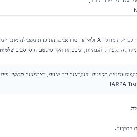
שמתעלם מתמרור עצור)
של IARPA מממנת מאמצי מו״פ לבניית מערכות לבדיקת מודלי AI ולאיתור טרויאנים. התוכנית מפעילה את
ניקות התקפיות והגנתיות, ומטפחת אקו-סיסטם חוסן סביב
שלמות 
Tr מבקשת להגן על מערכות AI מפני מתקפות זדוניות מכוונות, הנקראות טרויאנים, באמצעות מחקר ופית
IARPA Tro
לה.
ת התקינה.