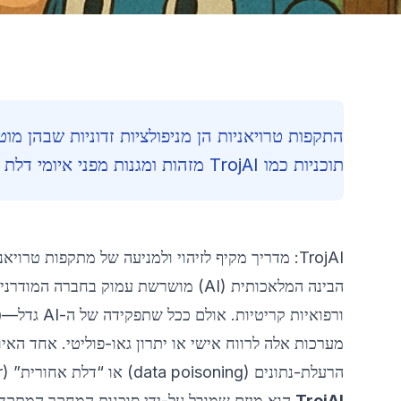
התקפות טרויאניות הן מניפולציות זדוניות שבהן מ
תוכניות כמו TrojAI מזהות ומגנות מפני איומי דלת אחורית אלו, ומבטיחות את שלמות מערכות הלמידה.
TrojAI: מדריך מקיף לזיהוי ולמניעה של מתקפות טרויאניות במערכות בינה מלאכותית
הבינה המלאכותית (AI) מושרשת עמוק בח
ורפואיות ק
מערכות אלה לרווח אישי או יתרון גאו-פוליטי. אחד האי
הרעלת-נתונים (data poisoning) או “דלת אחורית” (backdoor) במודל AI, אשר אם לא תתגלה עלולה לגרום לנזקים הרסניים.
TrojAI