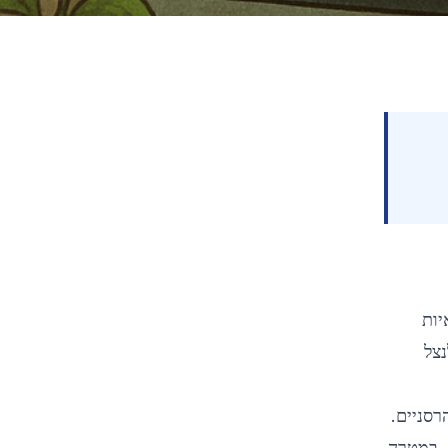
Contents
יות
42
%
Reading Progress
לנצל
min read
90
TrojAI: מדריך מקיף לזיהוי
ולמניעה של מתקפות טרויאניות
-פעולה עם NIST וגורמים נוספים, במטרה