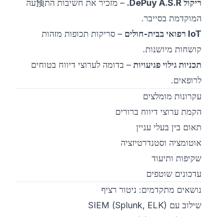
ריקול DePuy A.S.R.
– מזכיר את חשיבות הת预עה
המוקדמת בסייבר.
IoT רפואי בבית-חולים
– סריקות תכופות מזהות
קושחות מיושנות.
תכניות גילוי פגיעויות
– בדומה לערוצי דיווח בטוחים
לרופאים.
עקרונות מומלצים
הקמת ערוצי דיווח ברורים
תאום בין בעלי עניין
אוטומציה וסטנדרטיזציה
שקיפות ותיעוד
עדכונים שוטפים
נושאים מתקדמים: ניטור רציף
שילוב עם SIEM (Splunk, ELK)