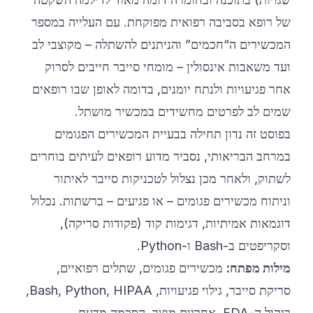
של רופא בסביבה רפואית מפוקחת. עם העלייה במספר
המכשירים ה“חכמים” והניתנים להשתלה – מקוצבי לב
ועד משאבות אינסולין – מומחי סייבר חייבים לסרוק
אחר פגיעויות ולנתח יומנים, בדומה לאופן שבו רופאים
שמים לב לפרטים מחשידים במכשיר מושתל.
בפוסט זה נדון תחילה בבעיית המכשירים הפגומים
במרחב הבריאותי, נסביר מדוע רופאים לעיתים בוחרים
לשתוק, ולאחר מכן נצלול לטכניקות סייבר לאיתור
וניתוח מכשירים פגומים – או פגיעים – ברשתות. נכלול
דוגמאות אמיתיות, דגימות קוד (פקודות סריקה),
וסקריפטים ב-Bash ו-Python.
מילות מפתח:
מכשירים פגומים, שתלים רפואיים,
סריקת סייבר, גילוי פגיעויות, Bash, Python, HIPAA,
ריקול ה-FDA, אחריות מוצר, הסכמה מדעת