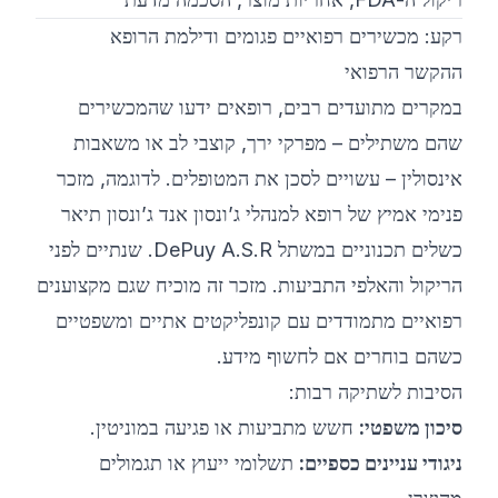
רקע: מכשירים רפואיים פגומים ודילמת הרופא
ההקשר הרפואי
במקרים מתועדים רבים, רופאים ידעו שהמכשירים
שהם משתילים – מפרקי ירך, קוצבי לב או משאבות
אינסולין – עשויים לסכן את המטופלים. לדוגמה, מזכר
פנימי אמיץ של רופא למנהלי ג’ונסון אנד ג’ונסון תיאר
כשלים תכנוניים במשתל DePuy A.S.R. שנתיים לפני
הריקול והאלפי התביעות. מזכר זה מוכיח שגם מקצוענים
רפואיים מתמודדים עם קונפליקטים אתיים ומשפטיים
כשהם בוחרים אם לחשוף מידע.
הסיבות לשתיקה רבות:
סיכון משפטי:
חשש מתביעות או פגיעה במוניטין.
ניגודי עניינים כספיים:
תשלומי ייעוץ או תגמולים