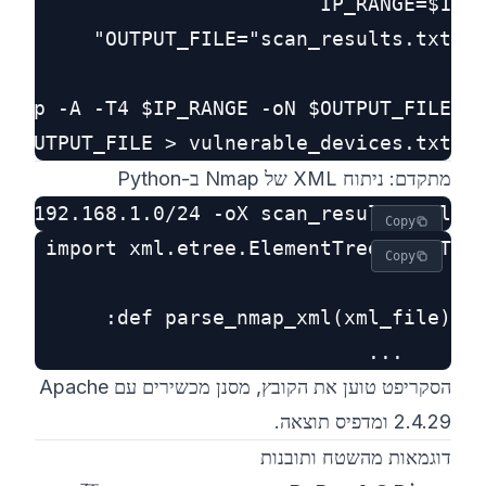
 $OUTPUT_FILE > vulnerable_devices.txt

מתקדם: ניתוח XML של Nmap ב-Python
T4 192.168.1.0/24 -oX scan_results.xml

Copy
Copy
    ...

הסקריפט טוען את הקובץ, מסנן מכשירים עם Apache
2.4.29 ומדפיס תוצאה.
דוגמאות מהשטח ותובנות