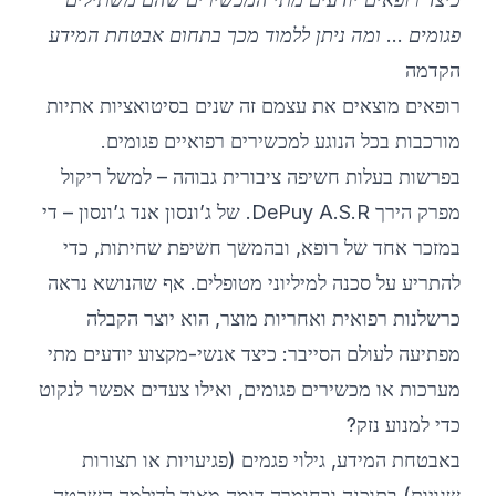
פגומים … ומה ניתן ללמוד מכך בתחום אבטחת המידע
©
2026
מחנה אימון סייבר 8200
הקדמה
רופאים מוצאים את עצמם זה שנים בסיטואציות אתיות
מורכבות בכל הנוגע למכשירים רפואיים פגומים.
בפרשות בעלות חשיפה ציבורית גבוהה – למשל ריקול
מפרק הירך DePuy A.S.R. של ג’ונסון אנד ג’ונסון – די
במזכר אחד של רופא, ובהמשך חשיפת שחיתות, כדי
להתריע על סכנה למיליוני מטופלים. אף שהנושא נראה
כרשלנות רפואית ואחריות מוצר, הוא יוצר הקבלה
מפתיעה לעולם הסייבר: כיצד אנשי-מקצוע יודעים מתי
מערכות או מכשירים פגומים, ואילו צעדים אפשר לנקוט
כדי למנוע נזק?
באבטחת המידע, גילוי פגמים (פגיעויות או תצורות
שגויות) בתוכנה ובחומרה דומה מאוד לדילמה השקטה