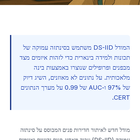
המודל DS-IID משתמש בסינתזה עמוקה של
תכונות ולמידה בינארית כדי לזהות איומים מצד
מבפנים ופרופילים שנוצרו באמצעות בינה
מלאכותית. על נתונים לא מאוזנים, השיג דיוק
של 97% ו-AUC של 0.99 על מערך הנתונים
CERT.
מודל חדש לאיתור חדירות פנים המבוסס על סינתזה
🇮🇱
עמוקה (DS-IID) עבור מאחזי-פנים זדוניים ואיומים