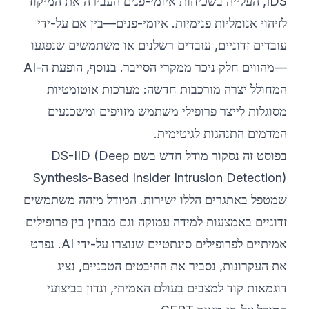
IDS, העלייה בשכיחות איומי-פנים העבירה את המיקוד
לזיהוי אנומליות פנימיות. איומי-פנים—בין אם על-ידי
עובדים זדוניים, עובדים רשלנים או משתמשים שנפגעו
—מהווים חלק ניכר ממקרי הסייבר. בנוסף, הופעת ה-AI
המחולל יצרה מורכבות חדשה: מערכות אוטומטיות
מסוגלות לייצר פרופילי משתמש מזויפים ומשכנעים
המדמים התנהגות לגיטימית.
בפוסט זה נסקור מודל חדש בשם DS-IID (Deep
Synthesis-Based Insider Intrusion Detection)
שמטפל באתגרים הללו ישירות. המודל מזהה משתמשים
זדוניים באמצעות למידה עמוקה וגם מבחין בין פרופילים
אמיתיים לפרופילים סינתטיים שנוצרו על-ידי AI. נפרט
את העקרונות, נסביר את ההיבטים הטכניים, נציג
דוגמאות קוד למצבים בעולם האמיתי, ונדון בביצועי