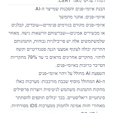
המודל על-פי מאגר CERT.
הבנת איומי-פנים והסכנות שמייצר ה-AI
איומי-פנים: אתגר מתמשך
איומי-פנים מקורם בגורמים פנימיים—עובדים, קבלנים
או מכשירים אמינים—שברשותם הרשאות גישה. מאחר
שלמשתמשים אלה יש פריבילגיות גבוהות, התנהגותם
החריגה יכולה לעקוף אמצעי הגנה סטנדרטיים וקשה
לזיהוי. מחקרים אחרונים מראים כי עד 79% מתקריות
הסייבר כרוכות באיומי-פנים.
השפעת AI מחולל על זיהוי איומי-פנים
ה-AI המחולל מוסיף שכבת מורכבות: מערכות כאלו
מחקות התנהגות משתמש לגיטימית ויוצרות פרופילים
סינתטיים ריאליסטיים. בכך יכולים תוקפים להסתתר
מאחורי חזות אמינה ולחמוק ממערכות IDS מסורתיות.