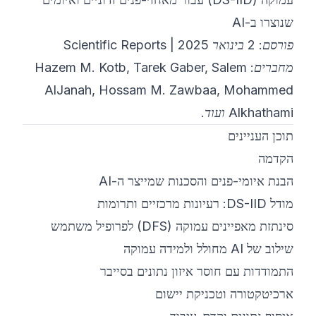
שנוצרו ב-AI
©
2026
מחנה אימון סייבר 8200
פורסם: 2 בינואר 2025 | Scientific Reports
מחברים: Hazem M. Kotb, Tarek Gaber, Salem
AlJanah, Hossam M. Zawbaa, Mohammed
Alkhathami ועוד.
תוכן העניינים
הקדמה
הבנת איומי-פנים והסכנות שמייצר ה-AI
מודל DS-IID: רעיונות מרכזיים ותרומות
סינתזת מאפיינים עמוקה (DFS) לפרופיל משתמש
שילוב של AI מחולל ולמידה עמוקה
התמודדות עם חוסר איזון נתונים בסייבר
ארכיטקטורה וטכניקת יישום