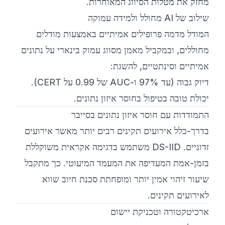
מחזק את מטלות הסיווג המאוחרות.
שילוב של AI מחולל ולמידה עמוקה
המודל מדמה פרופילים אמיתיים באמצעות מודלים
מחוללים, ובמקביל מאמן מסווג עמוק בינארי על נתונים
אמיתיים וסינתטיים, להשגת:
דיוק גבוה (עד 97% ו-AUC של 0.99 על CERT).
יכולת טובה בטיפול בחוסר איזון נתונים.
התמודדות עם חוסר איזון נתונים בסייבר
בדרך-כלל אירועים תקינים רבים יותר מאשר אירועים
זדוניים. DS-IID משתמש בדגימה אקראית משוקללת
בזמן-אמת המעדיפה את המעמד המיעוטי. כך מתקבל
שיעור זיהוי אמין יותר ומופחתת סכנת חיוב שווא
לאירועים תקינים.
ארכיטקטורה וטכניקת יישום