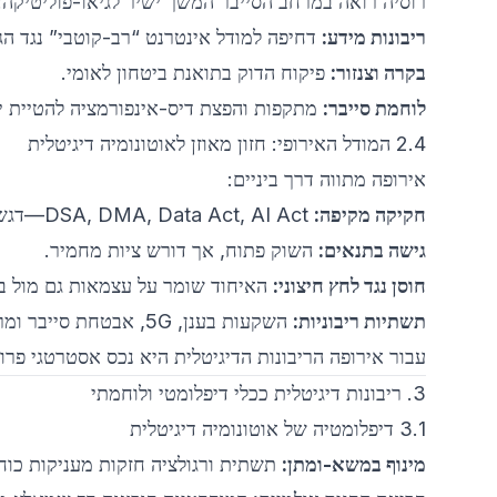
רוסיה רואה במרחב הסייבר המשך ישיר לגיאו-פוליטיקה:
ריבונות מידע:
דחיפה למודל אינטרנט “רב-קוטבי” נגד הג
בקרה וצנזור:
פיקוח הדוק בתואנת ביטחון לאומי.
לוחמת סייבר:
מתקפות והפצת דיס-אינפורמציה להטיית יר
2.4 המודל האירופי: חזון מאוזן לאוטונומיה דיגיטלית
אירופה מתווה דרך ביניים:
חקיקה מקיפה:
DSA, DMA, Data Act, AI Act—דגש על שקיפות, פרטיות וזכויות צרכן.
גישה בתנאים:
השוק פתוח, אך דורש ציות מחמיר.
חוסן נגד לחץ חיצוני:
האיחוד שומר על עצמאות גם מול בע
תשתיות ריבוניות:
השקעות בענן, 5G, אבטחת סייבר ומרכזי נתונים מקומיים.
עבור אירופה הריבונות הדיגיטלית היא נכס אסטרטגי פרו
3. ריבונות דיגיטלית ככלי דיפלומטי ולוחמתי
3.1 דיפלומטיה של אוטונומיה דיגיטלית
מינוף במשא-ומתן:
תשתית ורגולציה חזקות מעניקות כוח