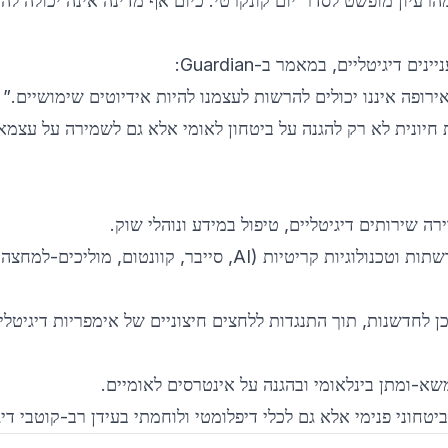
רעיון מופשט לסדר־יום קונקרטי. כיום אף מדינה אינה יכולה לה
דיגיטליים, במאמר ב-Guardian:
ופה איננו יכולים להרשות לעצמנו להיות אידיוטים שימושיים.”
 חיונית לא רק להגנה על ביטחון לאומי אלא גם לשמירה על עצמא
 שירותים דיגיטליים, טיפול במידע ונוהלי שוק.
הקמה ותחזוקה של מרכזי נתונים, ענן, רשתות וטכנולוגיות קריטיות (AI, סייבר, קוונטום, מוליכים-למחצ
כן לחדשנות, תוך התנגדות ללחצים חיצוניים של אימפריות דיגיטלי
משא-ומתן בינלאומי ובהגנה על אינטרסים לאומיים.
יטחוני פנימי אלא גם לכלי דיפלומטי ולוחמתי בעידן רב-קוטבי דיג