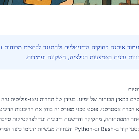
עמוד איתנה בחוקיה הדיגיטליים ולהתנגד ללחצים מכוחות זר
נות נבנית באמצעות רגולציה, השקעה ועמידות.
טיות
ים במאזן הכוחות של ימינו. בעידן של תחרות גיאו-פוליטית עזה
א הכרח אסטרטגי. פוסט טכני מפורט זה בוחן את הריבונות הדיגיט
אחר התפתחותה, מחקיקה וחדשנות ריבונית ועד לפרקטיקות סייב
שמנצלות ריבונות דיגיטלית. דוגמאות מהעולם האמיתי, קטעי קוד ב-Bash וב-Python והנחיות מעשיות ידגימו