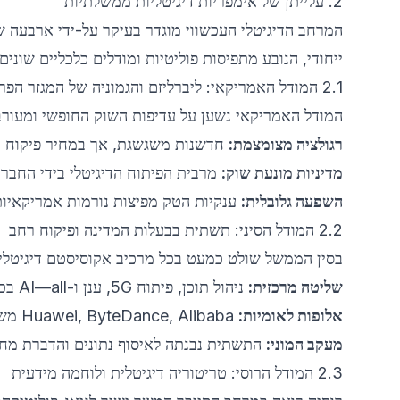
2. עלייתן של אימפריות דיגיטליות ממשלתיות
המרחב הדיגיטלי העכשווי מוגדר בעיקר על-ידי ארבעה שח
ייחודי, הנובע מתפיסות פוליטיות ומודלים כלכליים שונים.
2.1 המודל האמריקאי: ליברליזם והגמוניה של המגזר הפרטי
המודל האמריקאי נשען על עדיפות השוק החופשי ומעור
רגולציה מצומצמת:
חדשנות משגשגת, אך במחיר פיקוח מ
מדיניות מונעת שוק:
מרבית הפיתוח הדיגיטלי בידי החברות הגדולות (, Amazon, Microsoft
השפעה גלובלית:
ענקיות הטק מפיצות נורמות אמריקאיות,
2.2 המודל הסיני: תשתית בבעלות המדינה ופיקוח רחב
בסין הממשל שולט כמעט בכל מרכיב אקוסיסטם דיגיטלי:
שליטה מרכזית:
ניהול תוכן, פיתוח 5G, ענן ו-AI—all בכפוף למדיניות לאומית.
אלופות לאומיות:
‏Huawei, ByteDance, Alibaba משמשות זרוע מבצעת למדינה.
מעקב המוני:
התשתית נבנתה לאיסוף נתונים והדברת מחל
2.3 המודל הרוסי: טריטוריה דיגיטלית ולוחמה מידעית