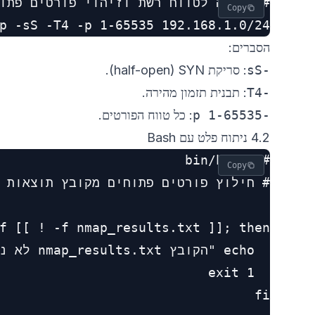
Copy
p -sS -T4 -p 1-65535 192.168.1.0/24

הסברים:
-sS
‏: סריקת SYN‏ (half-open).
-T4
‏: תבנית תזמון מהירה.
-p 1-65535
‏: כל טווח הפורטים.
4.2 ניתוח פלט עם Bash
Copy