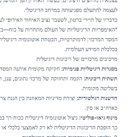
עצמאית מלחצים חיצוניים. בעשור האחרון הפך המושג מה
לעצמה להתעלם מפגיעוּתה במרחב הדיגיטלי.
כדבריו של תיירי ברטון, לשעבר נציב האיחוד האירופי לעניינים 
“האימפריות הדיגיטליות של העולם מתחרות על כוח—באיר
המסר המרכזי: לדמוקרטיות, הבטחת אוטונומיה דיגיטלית
בכלכלת המידע העולמית.
מרכיבים מרכזיים של ריבונות דיגיטלית
מסגרות דיגיטליות פנימיות:
חקיקה מקומית איתנה המסדירה
תשתית ריבונית:
בשליטה מקומית.
חדשנות רגולטורית:
יצירת מדיניות המאוזנת בין הגנת צר
כארה״ב או סין.
מינוף גיאו-פוליטי:
ניצול אוטונומיה דיגיטלית ככוח רך ב
כך הופכת הריבונות הדיגיטלית לא רק לאמצעי כלכלי או ב