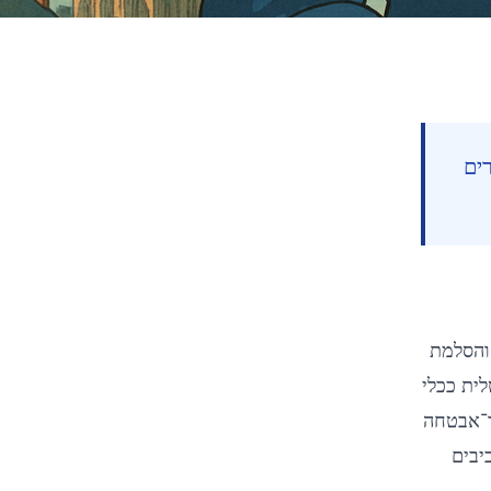
ים
Contents
 והסלמת
43
%
Reading Progress
לית ככלי
min read
64
ר־אבטחה
 כיצד המרכיבים
ריבונות דיגיטלית כנשק
דיפלומטי בלוחמת סייבר