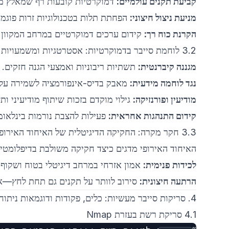
קביעת תקנים עולמיים:
דמוקרטיות קובעות רף שמאלץ מד
מניעת ניצול חיצוני:
הפחתת תלות בטכנולוגיות זרות פוגמת
הקרנת כוח רך:
קידום ערכים דמוקרטיים במרחב המקוון ב
3.2 לוחמת סייבר בדמוקרטיות: אסטרטגיות ומשמעויות
מגננה קיברנטית:
תשתיות ריבוניות ואמצעי הגנה חזקים.
נגד לוחמה מידעית:
מאבק בדיס-אינפורמציה לשמירה על ש
מודיעין ופורנזיקה:
גילוי מוקדם בזכות שיתוף מודיעיני ו
קידום התנהגות אחראית:
פעילות להצבת נורמות בינלאומ
3.3 חקר מקרה: החקיקה הדיגיטלית של האיחוד האירופי
האיחוד האירופי מדגים כיצד חקיקה משולבת בדיפלומטיה
לכידות פנימית:
אמון אזרחי במרחב דיגיטלי בטוח ושקוף.
הרתעה חיצונית:
סירוב לוותר על תקנים גם תחת לחץ—או
4. סריקות סייבר מעשיות: כלים, פקודות ודוגמאות ניתוח פלט
4.1 סריקת רשת בעזרת Nmap