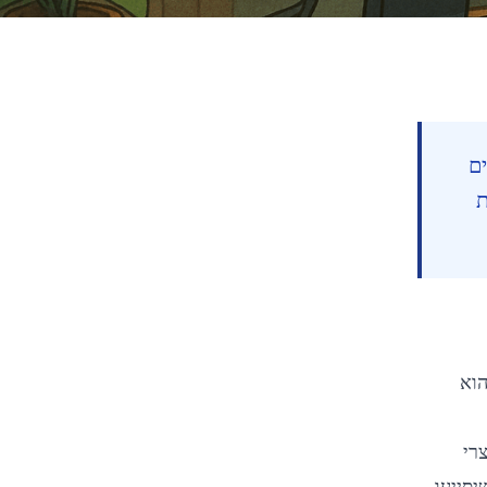
ם
ת
Contents
הוא
71
%
Reading Progress
min read
66
רי
סיסיים ועד מתקדמים, נציג דוגמאות מהשטח, ונספק דוגמאות קוד (Bash ו-Python) שיסייעו