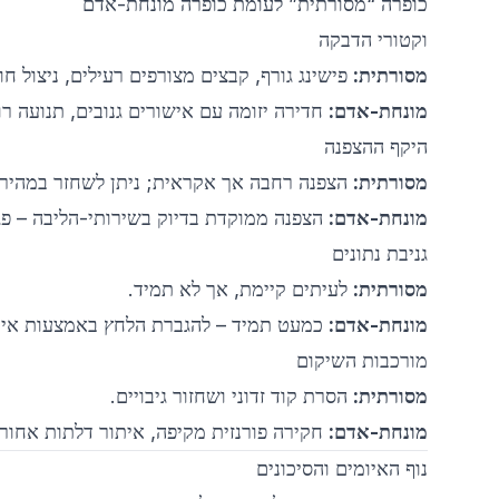
כופרה “מסורתית” לעומת כופרה מונחת-אדם
וקטורי הדבקה
מסורתית:
פישינג גורף, קבצים מצורפים רעילים, ניצול 
מונחת-אדם:
חדירה יזומה עם אישורים גנובים, תנועה רוחבית (Lateral Movement) ובחירת 
היקף ההצפנה
מסורתית:
הצפנה רחבה אך אקראית; ניתן לשחזר במהירות
מונחת-אדם:
הצפנה ממוקדת בדיוק בשירותי-הליבה – פג
גניבת נתונים
מסורתית:
לעיתים קיימת, אך לא תמיד.
מונחת-אדם:
כמעט תמיד – להגברת הלחץ באמצעות איו
מורכבות השיקום
מסורתית:
הסרת קוד זדוני ושחזור גיבויים.
מונחת-אדם:
חקירה פורנזית מקיפה, איתור דלתות אחורי
נוף האיומים והסיכונים