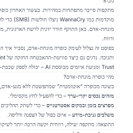
מבוא
מתקפות סייבר מתפתחות במהירות. בעשור האחרון כופר
מוקדמות כמו
מונחת-אדם. כאן התוקף חודר ידנית לרשת הארגונית, מ
ורווח.
בפוסט זה נצלול לעומק כופרה מונחת-אדם, נסביר איך היא
Trust ומניעת איומים מבוססת AI – יכולה לספק שכבת-הגנה משמעותית.
מהי כופרה מונחת-אדם?
בשונה מכופרה “אוטומטית” שמתפשטת ללא מגע-אדם, כ
מזהים נכסים יקרי-ערך
– כדי להפעיל לחץ מקסימלי.
מפרצים בזמן ובמקום אסטרטגיים
– כדי לשתק תהליכים ק
משלבים גניבת-מידע
– איום כפול של הצפנה ודליפה.
התוצאה: מתקפה יעילה, רווחית וקשה הרבה יותר לשיקום