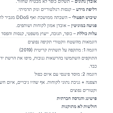
אובדן נתונים
– תשלום כופר לא מבטיח שחזור.
דליפת מידע
– קנסות רגולטוריים ונזק תדמיתי.
שיבוש תפעולי
– השבתה ממושכת ואף DDoS מגביר לחץ.
פגיעה במוניטין
– אובדן אמון לקוחות ושותפים.
עלות כוללת
– כופר, תגובה, ייעוץ משפטי, קנסות והפסד 
דוגמאות מהשטח ווקטורי תקיפה נפוצים
דוגמה 1: מתקפה על תשתית קריטית (2019)
התוקפים השתמשו בהרשאות גנובות, מיפו את הרשת ידני
כבד.
דוגמה 2: מוסד פיננסי עם איום כפול
הצפנה + גניבת נתוני לקוחות. אף שהיו גיבויים, איום חש
וקטורים נפוצים
פישינג והנדסה חברתית
חולשות לא מתוקנות