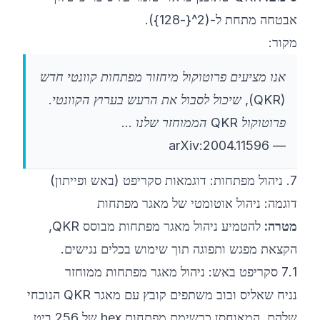
אבטחה מתחת ל-(2^{-128}).
מקור:
אנו מציעים פרוטוקול מיחזור מפתחות קוונטי חדש
(QKR), שיכול לסבול את הרעש בערוץ הקוונטי.
פרוטוקול QKR הממוחזר שלנו ...
arXiv:2004.11596
—
7. ניהול מפתחות: דוגמאות סקריפט (באש ופייתון)
דוגמה: ניהול אוטומטי של מאגר מפתחות
מטרה:
להטמיע ניהול מאגר מפתחות מבוסס QKR,
הקצאת מפגש ותפוגה תוך שימוש בכלים נגישים.
7.1 סקריפט באש: ניהול מאגר מפתחות ממוחזר
נניח שאליס ובוב משתפים קובץ עם מאגר QKR הנוכחי
שלהם, המאוחסן כרשימת מפתחות hex של 256 ביט.