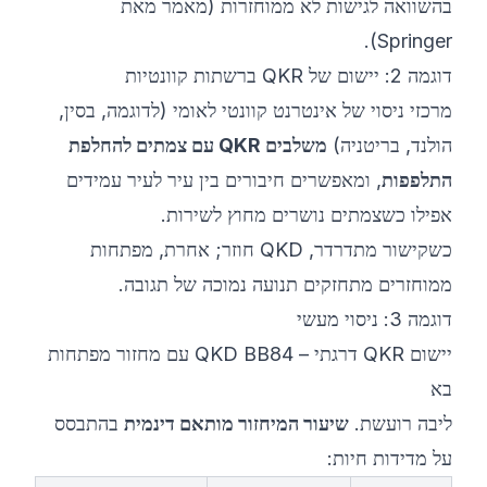
בהשוואה לגישות לא ממוחזרות (
מאמר מאת
).
Springer
דוגמה 2: יישום של QKR ברשתות קוונטיות
מרכזי ניסוי של אינטרנט קוונטי לאומי (לדוגמה, בסין,
הולנד, בריטניה)
משלבים QKR עם צמתים להחלפת
התלפפות
, ומאפשרים חיבורים בין עיר לעיר עמידים
אפילו כשצמתים נושרים מחוץ לשירות.
כשקישור מתדרדר, QKD חוזר; אחרת, מפתחות
ממוחזרים מתחזקים תנועה נמוכה של תגובה.
דוגמה 3: ניסוי מעשי
יישום QKR דרגתי – QKD BB84 עם מחזור מפתחות
בא
ליבה רועשת.
שיעור המיחזור מותאם דינמית
בהתבסס
על מדידות חיות: