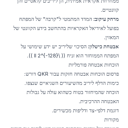
ממחרוזת אקראית אמיתית, הן ליריבים קלאסיים והן
קוונטיים.
מרחק עיקוב:
המדד המתמטי ל"קרבה" של המפתח
בפועל לאידיאל האקראיות בהתחשב בידע הקוונטי של
המאזין.
אבטחת כישלון:
הסיכוי שליריב יש ידע שימושי על
המפתח הממוחזר הוא זניח (( \ll 2^{-128} )).
הוכחות אבטחה פורמליות
פרסום הוכחות אבטחה חזקות עבור QKR דורש:
כימות הדלף ליריב מהשיעורים השגיאיים שנצפו.
הוכחה שהמיחזור בטוח כשהוא עולה על גבולות
האבטחה ההרכיבית.
דוגמת דלפי-צד ודליפות מכשירים.
מקורות