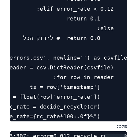
        print(f"{ts}: error={er:.3f} recycle_rate={rc_rate*100:.0f}%")

פלט: