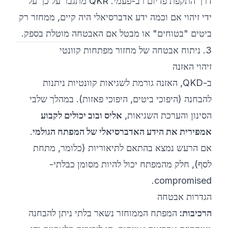
דרך התקפת פדיום רב-פעמי. QKR מתגבר על כך על
ידי זיהוי אם וכמה ידע אדברסיאלי היה קיים, ממחזר רק
ביטים "בטוחים" או מבטל אם האבטחה מוטלת בספק.
3. ניתוח אבטחה של מחזור מפתחות קוונטי
זיהוי האזנה
ב-QKD, האזנה גורמת לשגיאות קוונטיות ניתנות
להבחנה (היפוכי ביטים, היפוכי פאזות). במהלך שלבי
הסינון והערכת השגיאות,
אליס ובוב יכולים לקבוע
אמפירית את הידע האדברסיאלי של המפתח הגולמי
.
אם הרעש נמצא בהתאם לתיאוריות (כלומר, מתחת
לסף), חלק מהמפתח יכול להיות מסומן כבלתי-
compromised.
הגדרות אבטחה
הרכיבות:
המפתח הממוחזר נשאר בלתי ניתן להבחנה