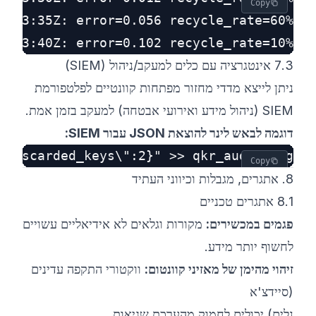
Copy
0T13:40Z: error=0.102 recycle_rate=10%

7.3 אינטגרציה עם כלים למעקב/ניהול (SIEM)
ניתן לייצא מדדי מחזור מפתחות קוונטיים לפלטפורמת
SIEM (ניהול מידע ואירועי אבטחה) למעקב בזמן אמת.
דוגמה לבאש לינר להוצאת JSON עבור SIEM:
"discarded_keys\":2}" >> qkr_audit.log

Copy
8. אתגרים, מגבלות וכיווני העתיד
8.1 אתגרים טכניים
פגמים במכשירים:
מקורות וגלאים לא אידיאליים עשויים
לחשוף יותר מידע.
זיהוי מהימן של מאזיני קוונטום:
ווקטורי התקפה עדינים
(סיידצ'א
נלים) יכולים לחמוק מהערכת שגיאות.