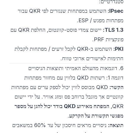
סטנדרטיים:
IPsec:
השתמש במפתחות שנגזרים לפי QKR עבור
מפתחות מפגש / ESP.
TLS 1.3:
יישום צמדי פוסט-קוונטום, החלפת QKR עם
פונקציות PRF.
PKI:
השתמש ב-QKR לקבל זרעים / מפתחות לקבלת
חתימות לאישורים ארוכי טווח.
6. דוגמאות מהעולם האמיתי ותוצאות הניסויים
דוגמה 1: רשתות QKD בלווין עם מחזור מפתחות
הקשר:
QKD מבוסס לווין יכול לספק ערים עם מפתחות
קוונטיים אך מוגבל ברוחב פס ומזג אוויר. על ידי יישום
QKR,
המפתח מאירוע QKD בודד יכול להגן על מספר
מפגשי תקשורת על הקרקע
.
תוצאה:
ניסויים מראים חיסכון של עד 60% במשאבים