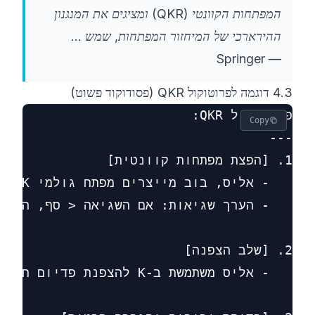
המפתחות הקוונטי (QKR) ומציגים את המנגנון
ההירארכי של המיחזור המפתחות, שמש ...
Springer
—
4.3 דוגמה לפרוטוקול QKR (פסודוקוד פשוט)
Copy