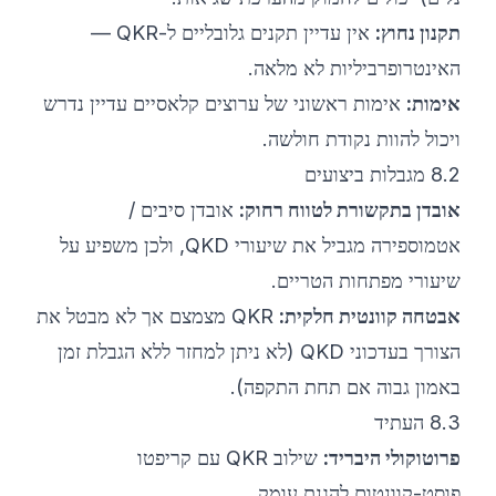
תקנון נחוץ:
אין עדיין תקנים גלובליים ל-QKR —
האינטרופרביליות לא מלאה.
אימות:
אימות ראשוני של ערוצים קלאסיים עדיין נדרש
ויכול להוות נקודת חולשה.
8.2 מגבלות ביצועים
אובדן בתקשורת לטווח רחוק:
אובדן סיבים /
אטמוספירה מגביל את שיעורי QKD, ולכן משפיע על
שיעורי מפתחות הטריים.
אבטחה קוונטית חלקית:
QKR מצמצם אך לא מבטל את
הצורך בעדכוני QKD (לא ניתן למחזר ללא הגבלת זמן
באמון גבוה אם תחת התקפה).
8.3 העתיד
פרוטוקולי היבריד:
שילוב QKR עם קריפטו
פוסט-קוונטום להגנת עומק.