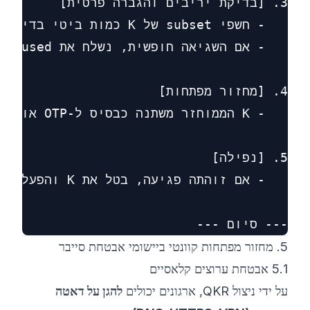
--- סיום ---

5. מחזור מפתחות קוונטי ביישומי אבטחת סייבר
5.1 אבטחת ערוצים קלאסיים
על ידי ניצול QKR, ארגונים יכולים
להגן על דאטה