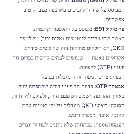
פרוטוקול BB84 (1984):
פרוטוקול QKD הראשון,
המבוסס על שידור קיוביטים בארבעה מצבי קיטוב
אפשריים.
פרוטוקול E91:
מבוסס על התלפפות קוונטית.
כאשר שתי צדדים לגיטימיים (אליס ובוב) משלימים
QKD, הם חולקים מחרוזת זהה של ביטים סודיים
אקראיים באמת — שמושים לעתים קרובות כפדום חד
פעמי (OTP) להצפנה.
הבעיה: צריכת מפתחות והמגבלות בפועל
אבטחת OTP:
פדיום חד פעמי דורש שהמפתח יהיה
באורך ההודעה, ישמש רק פעם אחת, ולעולם לא יחזור.
תפוקה:
ביצועי QKD מוגבלים על ידי נאמנות ערוץ
קוונטי, אובדן מכשיר ורעש.
העמסה נוספת:
מפתחות שלא ניתנים למחזור יוצרים