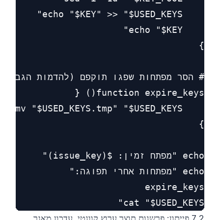
cat "$USED_KEYS"

7.2 פייתון: פרשנות תוצר ערוץ קוונטי, עדכון מאגר