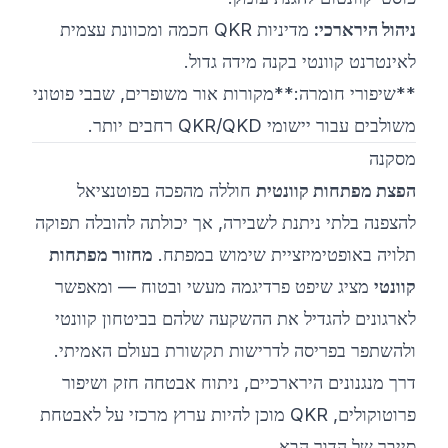
ניהול הירארכי:
מדיניות QKR חכמה ומכוונת עצמית
לאינטרנט קוונטי בקנה מידה גדול.
**שיפורי חומרה:**מקורות אור משופרים, שבבי פוטוני
משולבים עבור יישומי QKR/QKD רחבים יותר.
מסקנה
הפצת מפתחות קוונטית
חוללה מהפכה בפוטנציאל
להצפנה בלתי ניתנת לשבירה, אך יכולתה להובלה תפוקה
תלויה באופטימיזציית שימוש במפתח.
מחזור מפתחות
קוונטי
מציג שיפט פרדיגמה מעשי ובטוח — ומאפשר
לארגונים להגדיל את ההשקעה שלהם בביטחון קוונטי
ולהשתפר בפריסה לדרישות תקשורת בעולם האמיתי.
דרך מנגנונים הירארכיים, ניתוח אבטחה חזק ושיפור
פרוטוקולים, QKR מוכן להיות ערוץ מרכזי על לאבטחת
סייבר של הדור הבא.