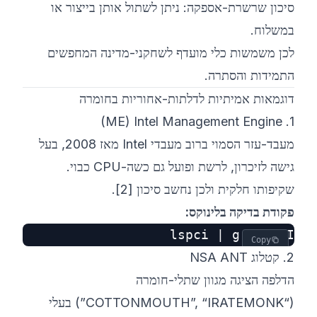
סיכון שרשרת-אספקה: ניתן לשתול אותן בייצור או
במשלוח.
לכן משמשות כלי מועדף לשחקני-מדינה המחפשים
התמידות והסתרה.
דוגמאות אמיתיות לדלתות-אחוריות בחומרה
1. Intel Management Engine‏ (ME)
מעבד-עזר הסמוי ברוב מעבדי Intel מאז 2008, בעל
גישה לזיכרון, לרשת ופועל גם כשה-CPU כבוי.
שקיפותו חלקית ולכן נחשב סיכון
[2]
.
פקודת בדיקה בלינוקס:
lspci | grep MEI

Copy
2. קטלוג NSA ANT
הדלפה הציגה מגוון שתלי-חומרה
(“COTTONMOUTH”, “IRATEMONK”) בעלי