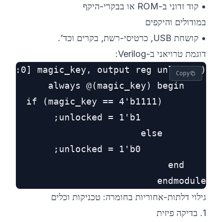
• קוד זדוני ב-ROM או בבקרי-היקף
במודולים והיקפים
• קושחת USB, כרטיסי-רשת, בקרים וכד’.
דוגמת טרויאני ב-Verilog:
Copy
endmodule

גילוי דלתות-אחוריות בחומרה: טכניקות וכלים
1. בדיקה פיזית