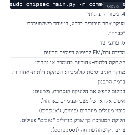
sudo chipsec_main.py -m common.bios

Copy
4. ניטור התנהגותי
מעקב אחר חיבורים ברקע, במיוחד כשהמערכת
“כבויה”.
5. ערוצי-צד
מדידת זרם/EM לחיפוש דפוסים חריגים.
השתקת דלתות-אחוריות בחומרה או נטרולן
מחקר אוניברסיטת קולומביה: השתקת דלתות-אחוריות
ברמת התכנון
במקום לחפש את הלוגיקה הנסתרת, מציעים:
איפוס אקראי של מצבי-פנימיים באתחול.
כיבוי מעגלים מיותרים (פיוזים, ג’אמפרים).
חלוקת המערכת כך שרק מודולים “טובים” פעילים.
צריבת קושחה פתוחה (coreboot).