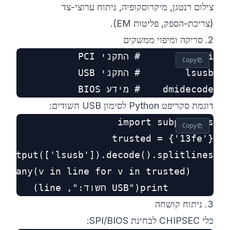
צילום רנטגן, מיקרוסקופיה, ניתוח ערוצי-צד
(צריכת-הספק, פליטות EM).
2. סריקה ומיפוי ממשקים
Copy
dmidecode    # מידע BIOS

דוגמת סקריפט Python לסימון USB חשודים:
Copy
        print("USB חשוד:", line)

3. ניתוח קושחה
כלי ‎CHIPSEC‎ לבחינת SPI/BIOS: