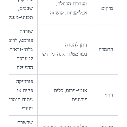
מערכת-הפעלה,
מיקום
שבבים,
אפליקציות, קושחה
תכנוני-מעגל
שורדת
פורמט, לרוב
ניתן להסרה
התמדה
בלתי-נראית
בפורמט/התקנה-מחדש
למערכת
ההפעלה
פורנזיקה
אנטי-וירוס, כלים
פיזית או
זיהוי
פורנזיים
ניתוח חומרה
ייעודי
שרשרת
משטח
חולשות תוכנה, תצורות