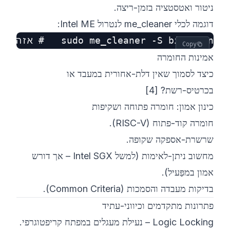
ניטור ואטסטציה בזמן-ריצה.
דוגמה לכלי ‎me_cleaner‎ לנטרול Intel ME:
sudo me_cleaner -S bios.bin   # אזהרה: עלול לבטל אחריות

Copy
אמינות החומרה
כיצד לסמוך שאין דלת-אחורית במעבד או
בכרטיס-רשת?
[4]
כינון אמון: חומרה פתוחה ושקיפות
חומרה קוד-פתוח (RISC-V).
שרשרת-אספקה שקופה.
מחשוב ניתן-לאימות (למשל Intel SGX – אך דורש
אמון במפַּעיל).
בדיקות מעבדה והסמכות (Common Criteria).
פתרונות מתקדמים וכיווני-עתיד
Logic Locking – נעילת מעגלים במפתח קריפטוגרפי.