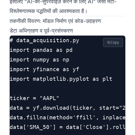
इसलिए “AI-को-सुपरवाइज़ करने के लिए AI” जैसी मेटा-
विश्लेषणात्मक पद्धतियों की आवश्यकता है।
तकनीकी विवरण: मॉडल निर्माण एवं कोड-उदाहरण
डेटा अधिग्रहण व पूर्व-प्रसंस्करण
# data_acquisition.py

Copy
import pandas as pd

import numpy as np

import yfinance as yf

import matplotlib.pyplot as plt

ticker = "AAPL"

data = yf.download(ticker, start="2023
data.fillna(method='ffill', inplace=Tr
data['SMA_50'] = data['Close'].rolling