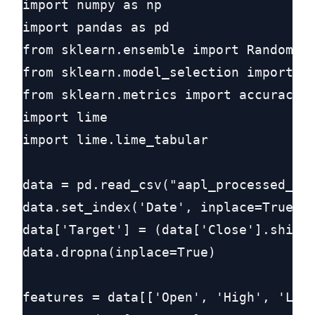
import numpy as np

import pandas as pd

from sklearn.ensemble import RandomFor
from sklearn.model_selection import tr
from sklearn.metrics import accuracy_s
import lime

import lime.lime_tabular

data = pd.read_csv("aapl_processed_dat
data.set_index('Date', inplace=True)

data['Target'] = (data['Close'].shift(
data.dropna(inplace=True)

features = data[['Open', 'High', 'Low'