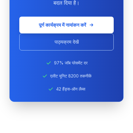
बदल दिया है।
पूर्ण कार्यक्रम में नामांकन करें
पाठ्यक्रम देखें
97% जॉब प्लेसमेंट दर
एलीट यूनिट 8200 तकनीकें
42 हैंड्स-ऑन लैब्स