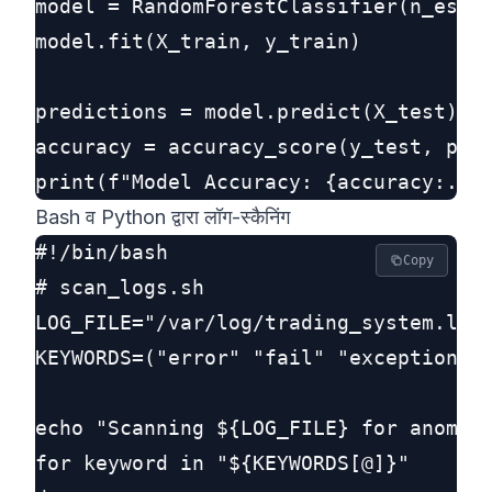
model = RandomForestClassifier(n_estim
model.fit(X_train, y_train)

predictions = model.predict(X_test)

accuracy = accuracy_score(y_test, pred
Bash व Python द्वारा लॉग-स्कैनिंग
#!/bin/bash

Copy
# scan_logs.sh

LOG_FILE="/var/log/trading_system.log"
KEYWORDS=("error" "fail" "exception" "
echo "Scanning ${LOG_FILE} for anomali
for keyword in "${KEYWORDS[@]}"
