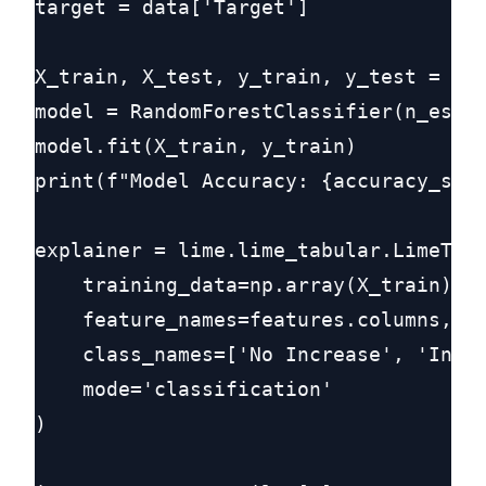
target = data['Target']

X_train, X_test, y_train, y_test = tra
model = RandomForestClassifier(n_estim
model.fit(X_train, y_train)

print(f"Model Accuracy: {accuracy_scor
explainer = lime.lime_tabular.LimeTabu
    training_data=np.array(X_train),

    feature_names=features.columns,

    class_names=['No Increase', 'Incre
    mode='classification'

)
