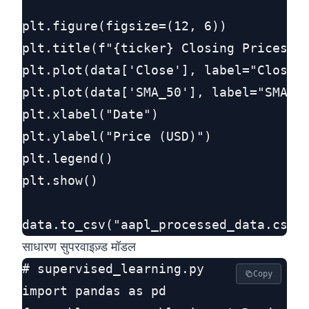
plt.figure(figsize=(12, 6))

plt.title(f"{ticker} Closing Prices & 
plt.plot(data['Close'], label="Close P
plt.plot(data['SMA_50'], label="SMA 50
plt.xlabel("Date")

plt.ylabel("Price (USD)")

plt.legend()

plt.show()

साधारण सुपरवाइज़्ड मॉडल
# supervised_learning.py

Copy
import pandas as pd
