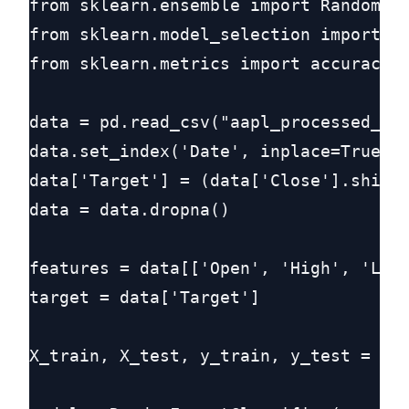
from sklearn.ensemble import RandomFor
from sklearn.model_selection import tr
from sklearn.metrics import accuracy_s
data = pd.read_csv("aapl_processed_dat
data.set_index('Date', inplace=True)

data['Target'] = (data['Close'].shift(
data = data.dropna()

features = data[['Open', 'High', 'Low'
target = data['Target']

X_train, X_test, y_train, y_test = tra