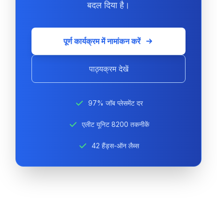
बदल दिया है।
पूर्ण कार्यक्रम में नामांकन करें
पाठ्यक्रम देखें
97% जॉब प्लेसमेंट दर
एलीट यूनिट 8200 तकनीकें
42 हैंड्स-ऑन लैब्स