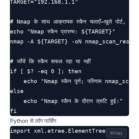
TARGET="192.168.1.1"

# Nmap के साथ आक्रामक स्कैन चलाएँ—खुले पोर्ट, सेवाएँ,
echo "Nmap स्कैन प्रारम्भ: ${TARGET}"

nmap -A ${TARGET} -oN nmap_scan_result
# जाँचें कि स्कैन सफल रहा या नहीं

if [ $? -eq 0 ]; then

    echo "Nmap स्कैन पूर्ण; परिणाम nmap_scan_re
else

    echo "Nmap स्कैन के दौरान त्रुटि हुई।"

Python से लॉग पार्सिंग
import xml.etree.ElementTree as ET

Copy