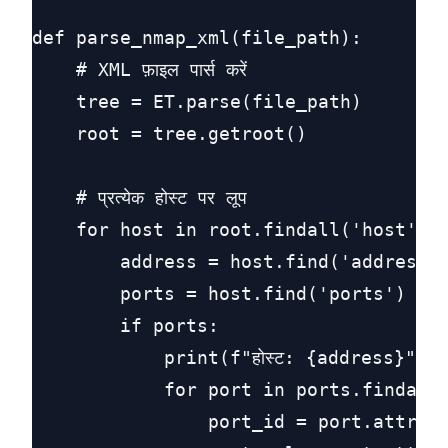
def parse_nmap_xml(file_path):

    # XML फ़ाइल पार्स करें

    tree = ET.parse(file_path)

    root = tree.getroot()

    # प्रत्येक होस्ट पर लूप

    for host in root.findall('host'):

        address = host.find('address')
        ports = host.find('ports')

        if ports:

            print(f"होस्ट: {address}")

            for port in ports.findall(
                port_id = port.attrib.