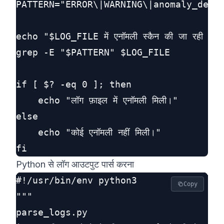
PATTERN="ERROR\|WARNING\|anomaly_detec
echo "$LOG_FILE में एनॉमली स्कैन की जा रही है..
grep -E "$PATTERN" $LOG_FILE

if [ $? -eq 0 ]; then

    echo "लॉग फ़ाइल में एनॉमली मिली।"

else

    echo "कोई एनॉमली नहीं मिली।"

Python से लॉग आउटपुट पार्स करना
#!/usr/bin/env python3

Copy
"""

parse_logs.py
