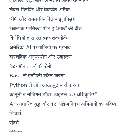
एडवांस्ड एड़वर्सैरियल मशीन लर्निंग तकनीकें
लेबल फ़्लिपिंग और बैकडोर अटैक
धीमी और समय-विलंबित पॉइज़निङ्ग
रक्षात्मक प्रतिरूप और हथियारों की दौड़
विरोधियों द्वारा रक्षात्मक तकनीकें
अमेरिकी AI प्रणालियों पर प्रभाव
वास्तविक अनुप्रयोग और उदाहरण
हैंड-ऑन तकनीकी डेमो
Bash से एनॉमली स्कैन करना
Python से लॉग आउटपुट पार्स करना
कानूनी व नीतिगत ढाँचा: टाइटल 50 अधिकृतियाँ
AI-आधारित युद्ध और डेटा पॉइज़निङ्ग अभियानों का भविष्य
निष्कर्ष
संदर्भ