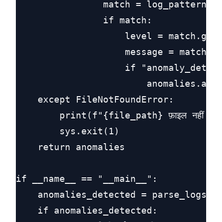
                match = log_pattern.se
                if match:

                    level = match.grou
                    message = match.gr
                    if "anomaly_detect
                        anomalies.appe
    except FileNotFoundError:

        print(f"{file_path} फ़ाइल नहीं मिली
        sys.exit(1)

    return anomalies

if __name__ == "__main__":

    anomalies_detected = parse_logs(LO
    if anomalies_detected:
