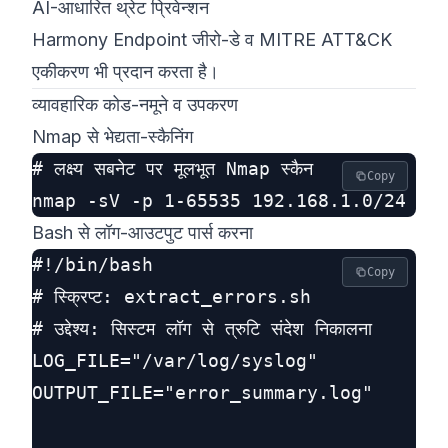
AI-आधारित थ्रेट प्रिवेन्शन
Harmony Endpoint जीरो-डे व MITRE ATT&CK
एकीकरण भी प्रदान करता है।
व्यावहारिक कोड-नमूने व उपकरण
Nmap से भेद्यता-स्कैनिंग
# लक्ष्य सबनेट पर मूलभूत Nmap स्कैन

Copy
Bash से लॉग-आउटपुट पार्स करना
#!/bin/bash

Copy
# स्क्रिप्ट: extract_errors.sh

# उद्देश्य: सिस्टम लॉग से त्रुटि संदेश निकालना

LOG_FILE="/var/log/syslog"

OUTPUT_FILE="error_summary.log"
