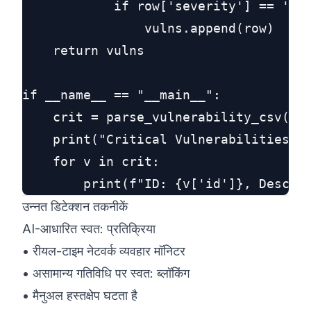
            if row['severity'] == 'cri
                vulns.append(row)

    return vulns

if __name__ == "__main__":

    crit = parse_vulnerability_csv('vu
    print("Critical Vulnerabilities Fo
    for v in crit:

उन्नत डिटेक्शन तकनीकें
AI-आधारित स्वत: प्रतिक्रिया
• रीयल-टाइम नेटवर्क व्यवहार मॉनिटर
• असामान्य गतिविधि पर स्वत: ब्लॉकिंग
• मैनुअल हस्तक्षेप घटता है