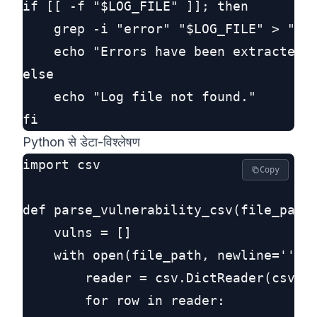
if [[ -f "$LOG_FILE" ]]; then

    grep -i "error" "$LOG_FILE" > "$OU
    echo "Errors have been extracted t
else

    echo "Log file not found."

Python से डेटा-विश्लेषण
import csv

Copy
def parse_vulnerability_csv(file_path)
    vulns = []

    with open(file_path, newline='') a
        reader = csv.DictReader(csvfil
        for row in reader:
