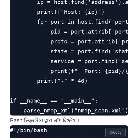
        ip = host.find('address').attr
        print(f"Host: {ip}")

        for port in host.find('ports')
            pid = port.attrib['portid'
            proto = port.attrib['proto
            state = port.find('state')
            service = port.find('servi
            print(f"  Port: {pid}/{pro
        print("-" * 40)

if __name__ == "__main__":

Bash स्क्रिप्टिंग द्वारा लॉग विश्लेषण
#!/bin/bash

Copy