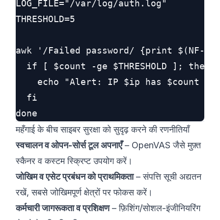
LOG_FILE="/var/log/auth.log"

THRESHOLD=5

awk '/Failed password/ {print $(NF-3)}
  if [ $count -ge $THRESHOLD ]; then

    echo "Alert: IP $ip has $count fai
  fi

महँगाई के बीच साइबर सुरक्षा को सुदृढ़ करने की रणनीतियाँ
स्वचालन व ओपन-सोर्स टूल अपनाएँ
– OpenVAS जैसे मुफ़्त
स्कैनर व कस्टम स्क्रिप्ट उपयोग करें।
जोखिम व एसेट प्रबंधन को प्राथमिकता
– संपत्ति सूची अद्यतन
रखें, सबसे जोखिमपूर्ण क्षेत्रों पर फोकस करें।
कर्मचारी जागरूकता व प्रशिक्षण
– फ़िशिंग/सोशल-इंजीनियरिंग