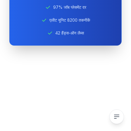
97% जॉब प्लेसमेंट दर
एलीट यूनिट 8200 तकनीकें
42 हैंड्स-ऑन लैब्स