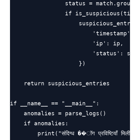
                status = match.group('
                if is_suspicious(times
                    suspicious_entries
                        'timestamp': t
                        'ip': ip,

                        'status': stat
                    })

    return suspicious_entries

if __name__ == "__main__":

    anomalies = parse_logs()

    if anomalies:

        print("संदिग्ध ��ॉग प्रविष्टियाँ मिलीं:")