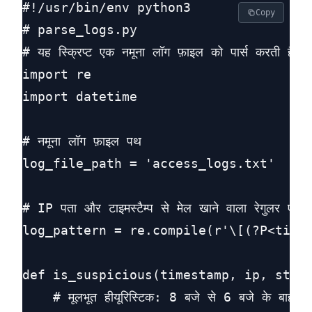
#!/usr/bin/env python3

Copy
# parse_logs.py

# यह स्क्रिप्ट एक नमूना लॉग फ़ाइल को पार्स करती है और 
import re

import datetime

# नमूना लॉग फ़ाइल पथ

log_file_path = 'access_logs.txt'

# IP पता और टाइमस्टैम्प से मेल खाने वाला रेगुलर एक्सप्
log_pattern = re.compile(r'\[(?P<times
def is_suspicious(timestamp, ip, statu
    # मूलभूत हीयूरिस्टिक: 8 बजे से 6 बजे के बाहर पह