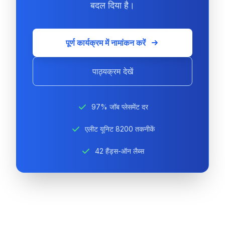
बदल दिया है।
पूर्ण कार्यक्रम में नामांकन करें
पाठ्यक्रम देखें
97% जॉब प्लेसमेंट दर
एलीट यूनिट 8200 तकनीकें
42 हैंड्स-ऑन लैब्स