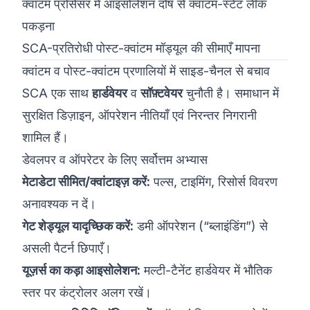
क्वांटम प्रोसेसर में आइसोलेशन दोष से क्वांटम-स्टेट लीक
पकड़ना
SCA-प्रतिरोधी पोस्ट-क्वांटम मॉड्यूल की सीमाएँ मापना
क्वांटम व पोस्ट-क्वांटम प्रणालियों में साइड-चैनल से बचाव
SCA एक साथ
हार्डवेयर
व
सॉफ़्टवेयर
चुनौती है। समाधान में
सुरक्षित डिज़ाइन, ऑपरेशन नीतियाँ एवं निरन्तर निगरानी
शामिल हैं।
डेवलपर व ऑपरेटर के लिए सर्वोत्तम अभ्यास
मेटाडेटा सीमित/क्वांटाइज़ करें:
पल्स, टाइमिंग, रिसोर्स विवरण
अनावश्यक न दें।
गेट शेड्यूल यादृच्छिक करें:
डमी ऑपरेशन (“ब्लाइंडिंग”) से
असली पैटर्न छिपाएँ।
यूज़र्स का कड़ा आइसोलेशन:
मल्टी-टैनेंट हार्डवेयर में भौतिक
स्तर पर कंट्रोलर अलग रखें।