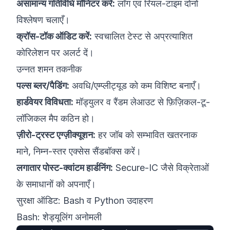
असामान्य गतिविधि मॉनिटर करें:
लॉग एवं रियल-टाइम दोनों
विश्लेषण चलाएँ।
क्रॉस-टॉक ऑडिट करें:
स्वचालित टेस्ट से अप्रत्याशित
कोरिलेशन पर अलर्ट दें।
उन्नत शमन तकनीक
पल्स ब्लर/पैडिंग:
अवधि/एम्प्लीट्यूड को कम विशिष्ट बनाएँ।
हार्डवेयर विविधता:
मॉड्युलर व रैंडम लेआउट से फ़िज़िकल-टू-
लॉजिकल मैप कठिन हो।
ज़ीरो-ट्रस्ट एग्ज़ीक्यूशन:
हर जॉब को सम्भावित खतरनाक
माने, निम्न-स्तर एक्सेस सैंडबॉक्स करें।
लगातार पोस्ट-क्वांटम हार्डनिंग:
Secure-IC
जैसे विक्रेताओं
के समाधानों को अपनाएँ।
सुरक्षा ऑडिट: Bash व Python उदाहरण
Bash: शेड्यूलिंग अनोमली