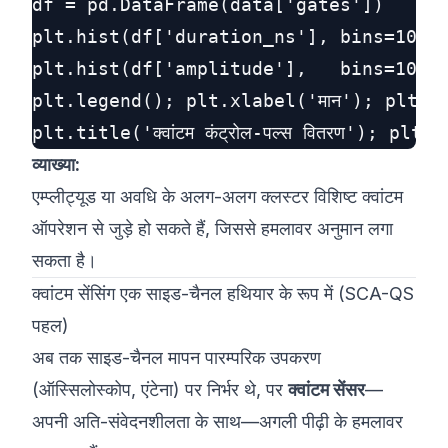
df = pd.DataFrame(data['gates'])

plt.hist(df['duration_ns'], bins=10, a
plt.hist(df['amplitude'],   bins=10, a
plt.legend(); plt.xlabel('मान'); plt.ylabel
व्याख्या:
एम्प्लीट्यूड या अवधि के अलग-अलग क्लस्टर विशिष्ट क्वांटम
ऑपरेशन से जुड़े हो सकते हैं, जिससे हमलावर अनुमान लगा
सकता है।
क्वांटम सेंसिंग एक साइड-चैनल हथियार के रूप में (SCA-QS
पहल)
अब तक साइड-चैनल मापन पारम्परिक उपकरण
(ऑस्सिलोस्कोप, एंटेना) पर निर्भर थे, पर
क्वांटम सेंसर
—
अपनी अति-संवेदनशीलता के साथ—अगली पीढ़ी के हमलावर