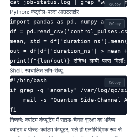
Copy
Python: कंट्रोल-पल्स आउटलाईर
import pandas as pd, numpy as np

Copy
df = pd.read_csv('control_pulses.csv')
mean, std = df['duration_ns'].mean(), 
out = df[df['duration_ns'] > mean + 3*
Shell: स्वचालित लॉग-रीव्यू
#!/bin/bash

Copy
if grep -q "anomaly" /var/log/qc/side_
    mail -s "Quantum Side-Channel Aler
निष्कर्ष: क्वांटम कंप्यूटिंग में साइड-चैनल सुरक्षा का भविष्य
क्वांटम व पोस्ट-क्वांटम कंप्यूटर, भले ही एल्गोरिद्मिक रूप से