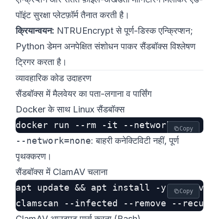
पॉइंट सुरक्षा प्लेटफ़ॉर्म तैनात करती है।
क्रियान्वयन:
NTRUEncrypt से पूर्ण-डिस्क एन्क्रिप्शन;
Python डेमन अनपेक्षित संशोधन पाकर सैंडबॉक्स विश्लेषण
ट्रिगर करता है।
व्यावहारिक कोड उदाहरण
सैंडबॉक्स में मैलवेयर का पता-लगाना व पार्सिंग
Docker के साथ Linux सैंडबॉक्स
Copy
--network=none
: बाहरी कनेक्टिविटी नहीं, पूर्ण
पृथक्करण।
सैंडबॉक्स में ClamAV चलाना
apt update && apt install -y clamav

Copy
ClamAV आउटपुट पार्स करना (Bash)