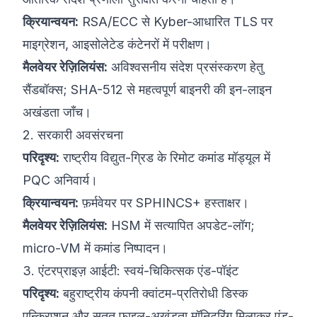
क्रियान्वयन:
RSA/ECC से Kyber-आधारित TLS पर
माइग्रेशन, आइसोलेटेड कंटेनरों में परीक्षण।
मैलवेयर रेज़िलियंस:
अविश्‍वसनीय संदेश प्रसंस्करण हेतु
सैंडबॉक्स; SHA-512 से महत्वपूर्ण बाइनरी की इन-लाइन
अखंडता जाँच।
2. सरकारी अवसंरचना
परिदृश्य:
राष्ट्रीय विद्युत-ग्रिड के रिमोट कमांड मॉड्यूल में
PQC अनिवार्य।
क्रियान्वयन:
फ़र्मवेयर पर SPHINCS+ हस्ताक्षर।
मैलवेयर रेज़िलियंस:
HSM में सत्यापित अपडेट-लॉग;
micro-VM में कमांड निष्पादन।
3. एंटरप्राइज़ आईटी: स्वयं-चिकित्सक एंड-पॉइंट
परिदृश्य:
बहुराष्ट्रीय कंपनी क्वांटम-प्रतिरोधी डिस्क
एन्क्रिप्शन और सतत फ़ाइल-अखंडता मॉनिटरिंग मिलाकर एंड-