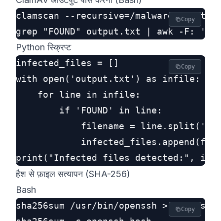
clamscan --recursive=/malware > output
Copy
Python स्क्रिप्ट
infected_files = []

Copy
with open('output.txt') as infile:

    for line in infile:

        if 'FOUND' in line:

            filename = line.split(':')
            infected_files.append(file
हैश से फ़ाइल सत्यापन (SHA-256)
Bash
sha256sum /usr/bin/openssh > openssh.h
Copy