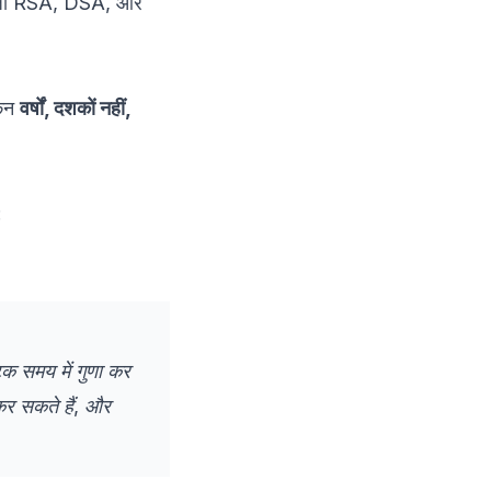
है—जो RSA, DSA, और
महत्वपूर्ण निष्कर्ष
8. संदर्भ
किन
वर्षों, दशकों नहीं,
:
टक समय में गुणा कर
कर सकते हैं, और