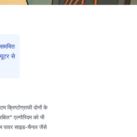
र सममित
यूटर से
Contents
म क्रिप्टोग्राफी दोनों के
Reading Progress
3
क्षित" एल्गोरिदम को भी
161
min read
ांटम पावर साइड-चैनल जैसे