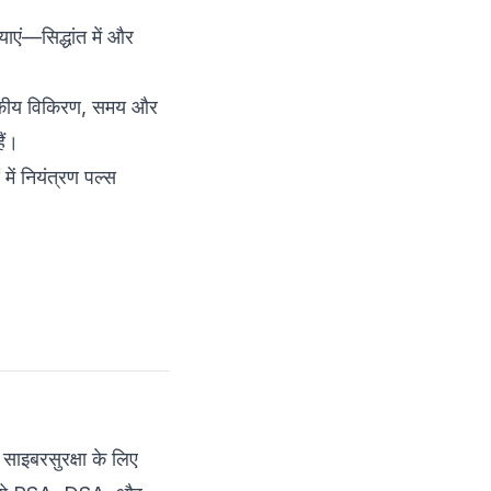
सुरक्षा प्रणाली निर्माण
ाएं—सिद्धांत में और
सुरक्षा आवश्यकताएँ
क्वांटम और SCA हमलों के
ुंबकीय विकिरण, समय और
खिलाफ प्रतिवर्तन
ैं।
मजबूत सुरक्षा IP के लिए
डिज़ाइन सिद्धांत
में नियंत्रण पल्स
6. हैंड्स-ऑन: सुरक्षा मूल्यांकन
तकनीक
Bash का उपयोग करके स्कैनिंग
और मॉनिटरिंग
पावर/समय ट्रेसेज को पार्स और
विश्लेषण करने के लिए Python
का उपयोग करना
7. निष्कर्ष: पोस्ट-क्वांटम और
SCA-सूचित साइबरसुरक्षा का
 साइबरसुरक्षा के लिए
भविष्य