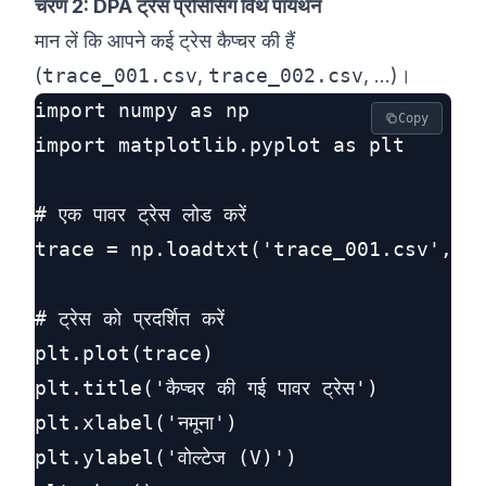
चरण 2: DPA ट्रेस प्रोसेसिंग विथ पायथन
मान लें कि आपने कई ट्रेस कैप्चर की हैं
(
trace_001.csv
,
trace_002.csv
, ...)।
import numpy as np

Copy
import matplotlib.pyplot as plt

# एक पावर ट्रेस लोड करें

trace = np.loadtxt('trace_001.csv', de
# ट्रेस को प्रदर्शित करें

plt.plot(trace)

plt.title('कैप्चर की गई पावर ट्रेस')

plt.xlabel('नमूना')

plt.ylabel('वोल्टेज (V)')
