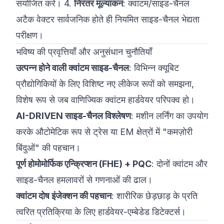
संयोजित करें। 4.
निरंतर मूल्यांकन
: क्वांटम/साइड-चैनल
अटैक वेक्टर सार्वजनिक होते ही नियमित साइड-चैनल भेद्यता
परीक्षण।
भविष्य की प्रवृत्तियाँ और अनुसंधान चुनौतियाँ
उत्पन्न होने वाली क्वांटम साइड-चैनल
: विभिन्न क्यूबिट
प्रौद्योगिकियों के लिए विशिष्ट नए लीकेज रूपों को समझना,
विशेष रूप से जब वाणिज्यिक क्वांटम हार्डवेयर परिपक्व हो।
AI-DRIVEN साइड-चैनल विश्लेषण
: मशीन लर्निंग का उपयोग
करके औटोमेटिक रूप से ट्रेस या EM क्षेत्रों में "कमज़ोरी
बिंदुओं" की पहचान।
पूर्ण होमोमोर्फिक एन्क्रिप्शन (FHE) + PQC
: दोनों क्वांटम और
साइड-चैनल हमलावरों से गणनाओं की ढाल।
क्वांटम दोष इंजेक्शन की पहचान
: शारीरिक छेड़छाड़ के प्रति
त्वरित प्रतिक्रिया के लिए हार्डवेयर-एम्बेडेड डिटेक्टर्स।