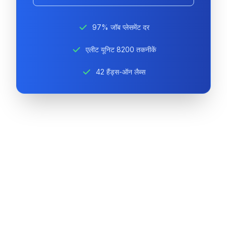
97% जॉब प्लेसमेंट दर
एलीट यूनिट 8200 तकनीकें
42 हैंड्स-ऑन लैब्स