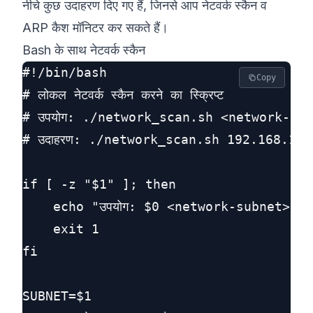
नीचे कुछ उदाहरण दिए गए हैं, जिनसे आप नेटवर्क स्कैन व
ARP कैश मॉनिटर कर सकते हैं।
Bash के साथ नेटवर्क स्कैन
#!/bin/bash

Copy
# लोकल नेटवर्क स्कैन करने का स्क्रिप्ट

# उपयोग: ./network_scan.sh <network-sub
# उदाहरण: ./network_scan.sh 192.168.1.0/
if [ -z "$1" ]; then

    echo "उपयोग: $0 <network-subnet>"

    exit 1

fi

SUBNET=$1
