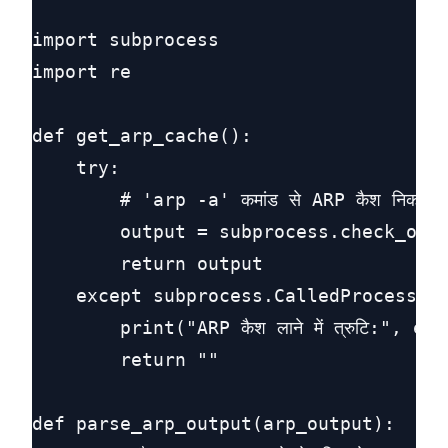
import subprocess

import re

def get_arp_cache():

    try:

        # 'arp -a' कमांड से ARP कैश निकालें

        output = subprocess.check_outp
        return output

    except subprocess.CalledProcessErr
        print("ARP कैश लाने में त्रुटि:", exc)
        return ""

def parse_arp_output(arp_output):
