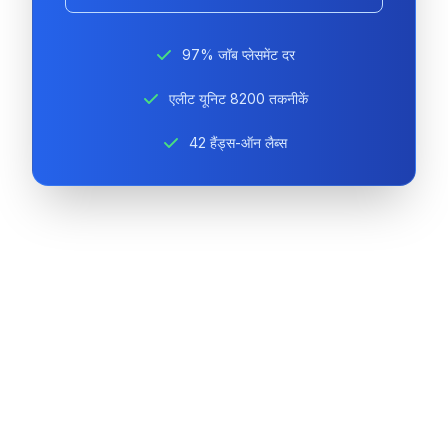
97% जॉब प्लेसमेंट दर
एलीट यूनिट 8200 तकनीकें
42 हैंड्स-ऑन लैब्स