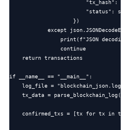
                        "tx_hash": tx_
                        "status": stat
                    })

            except json.JSONDecodeErro
                print(f"JSON decoding 
                continue

    return transactions

if __name__ == "__main__":

    log_file = "blockchain_json.log"

    tx_data = parse_blockchain_log(log
    confirmed_txs = [tx for tx in tx_d