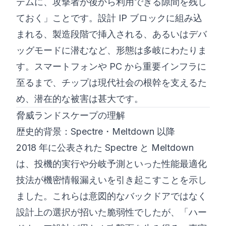
テムに、攻撃者が後から利用できる隙間を残し
ておく」ことです。設計 IP ブロックに組み込
まれる、製造段階で挿入される、あるいはデバ
ッグモードに潜むなど、形態は多岐にわたりま
す。スマートフォンや PC から重要インフラに
至るまで、チップは現代社会の根幹を支えるた
め、潜在的な被害は甚大です。
脅威ランドスケープの理解
歴史的背景：Spectre・Meltdown 以降
2018 年に公表された Spectre と Meltdown
は、投機的実行や分岐予測といった性能最適化
技法が機密情報漏えいを引き起こすことを示し
ました。これらは意図的なバックドアではなく
設計上の選択が招いた脆弱性でしたが、「ハー