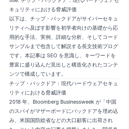
title: チップ・バックドア：現代ハードウェアセ
キュリティにおける脅威評価
©
2026
8200 サイバーブートキャンプ
以下は、チップ・バックドアがサイバーセキュ
リティへ及ぼす影響を初学者向けの基礎から応
用的な手法、実例、詳細な分析、そしてコード
サンプルまで包含して解説する長文技術ブログ
です。本記事は SEO を意識し、キーワードを
豊富に盛り込んだ見出しと構造化されたコンテ
ンツで構成しています。
チップ・バックドア：現代ハードウェアセキュ
リティにおける脅威評価
2018 年、Bloomberg Businessweek が「中国
のスパイがマザーボードにバックドアを埋め込
み、米国国防総省などの大口顧客に出荷され