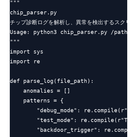
"""

chip_parser.py

チップ診断ログを解析し、異常を検出するスクリプト
Usage: python3 chip_parser.py /path/to
"""

import sys

import re

def parse_log(file_path):

    anomalies = []

    patterns = {

        "debug_mode": re.compile(r"DEB
        "test_mode": re.compile(r"TEST
        "backdoor_trigger": re.compile