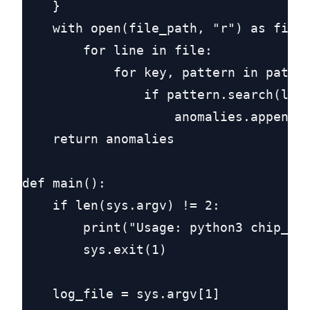
    }

    with open(file_path, "r") as file:
        for line in file:

            for key, pattern in patter
                if pattern.search(line
                    anomalies.append((
    return anomalies

def main():

    if len(sys.argv) != 2:

        print("Usage: python3 chip_par
        sys.exit(1)

    log_file = sys.argv[1]
