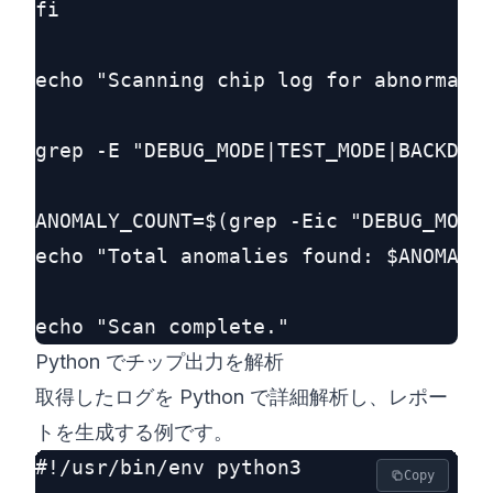
fi

echo "Scanning chip log for abnormal d
grep -E "DEBUG_MODE|TEST_MODE|BACKDOOR
ANOMALY_COUNT=$(grep -Eic "DEBUG_MODE|
echo "Total anomalies found: $ANOMALY_
Python でチップ出力を解析
取得したログを Python で詳細解析し、レポー
トを生成する例です。
#!/usr/bin/env python3

Copy