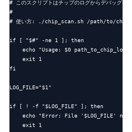
# このスクリプトはチップのログからデバッグモー
#

# 使い方: ./chip_scan.sh /path/to/chip_l
if [ "$#" -ne 1 ]; then

    echo "Usage: $0 path_to_chip_log.t
    exit 1

fi

LOG_FILE="$1"

if [ ! -f "$LOG_FILE" ]; then

    echo "Error: File '$LOG_FILE' not 
    exit 1
