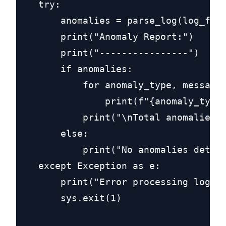
    try:

        anomalies = parse_log(log_file
        print("Anomaly Report:")

        print("----------------")

        if anomalies:

            for anomaly_type, message 
                print(f"{anomaly_type}
            print("\nTotal anomalies d
        else:

            print("No anomalies detect
    except Exception as e:

        print("Error processing log fi
        sys.exit(1)
