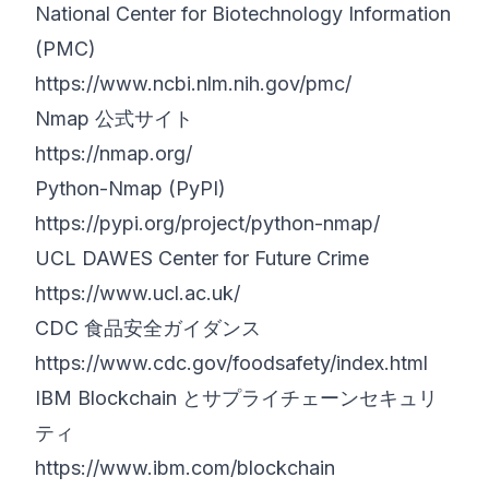
National Center for Biotechnology Information
(PMC)
https://www.ncbi.nlm.nih.gov/pmc/
Nmap 公式サイト
https://nmap.org/
Python-Nmap (PyPI)
https://pypi.org/project/python-nmap/
UCL DAWES Center for Future Crime
https://www.ucl.ac.uk/
CDC 食品安全ガイダンス
https://www.cdc.gov/foodsafety/index.html
IBM Blockchain とサプライチェーンセキュリ
ティ
https://www.ibm.com/blockchain