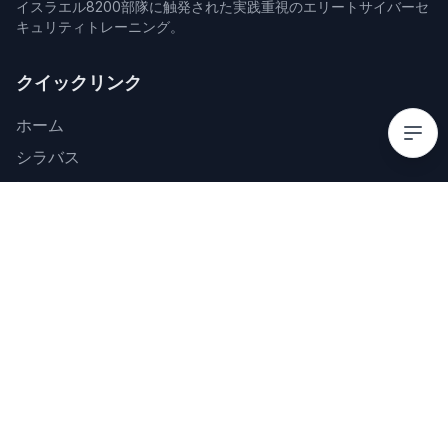
イスラエル8200部隊に触発された実践重視のエリートサイバーセ
キュリティトレーニング。
クイックリンク
ホーム
シラバス
詳細カリキュラム
料金
FAQ
お問い合わせ
ソーシャルメディアでフォロー