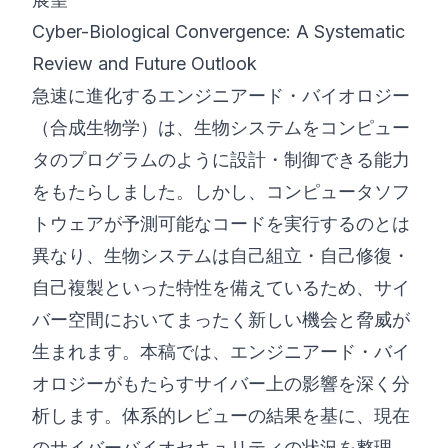
Cyber-Biological Convergence: A Systematic
©
2026
8200 サイバーブートキャンプ
Review and Future Outlook
急速に進化するエンジニアード・バイオロジー
（合成生物学）は、生物システムをコンピュー
タのプログラムのように設計・制御できる能力
をもたらしました。しかし、コンピュータソフ
トウェアが予測可能なコードを実行するのとは
異なり、生物システムは自己組立・自己修復・
自己複製といった特性を備えているため、サイ
バー空間においてまったく新しい機会と脅威が
生まれます。本稿では、エンジニアード・バイ
オロジーがもたらすサイバー上の影響を深く分
析します。体系的レビューの結果を基に、現在
のサイバーバイオセキュリティの状況を整理