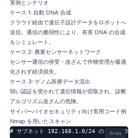
実例とシナリオ
ケース 1: 自動 DNA 合成
クラウド経由で遺伝子設計データをロボットへ
送信。通信の脆弱性により、有害 DNA の合成
をシミュレート。
ケース 2: 農業センサーネットワーク
センサー通信の傍受・改ざんで作物管理が最適
化されず経済損失。
ケース 3: ゲノム医療データ流出
弱い認証を突かれて遺伝情報が窃取され、診断
アルゴリズム改ざんの危険。
サイバーバイオセキュリティ向け実用コード例
Nmap を用いたスキャン
# サブネット 192.168.1.0/24 の 1–1000
Copy