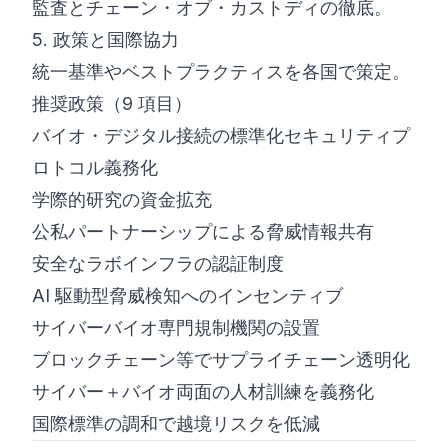
監査とチェーン・オブ・カストディの徹底。
5. 政策と国際協力
統一基準やベストプラクティスを各国で策定。
推奨政策（9 項目）
バイオ・デジタル接続の標準化セキュリティプ
ロトコル義務化
学際的研究の資金拡充
公私パートナーシップによる脅威情報共有
安全なラボインフラの認証制度
AI 駆動型脅威検知へのインセンティブ
サイバーバイオ専門規制機関の設置
ブロックチェーン等でサプライチェーン透明化
サイバー＋バイオ両面の人材訓練を義務化
国際標準の調和で越境リスクを低減