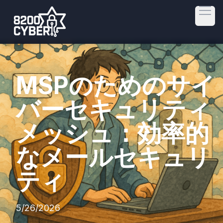
Open
MSPのためのサイ
バーセキュリティ
メッシュ：効率的
なメールセキュリ
ティ
5/26/2026