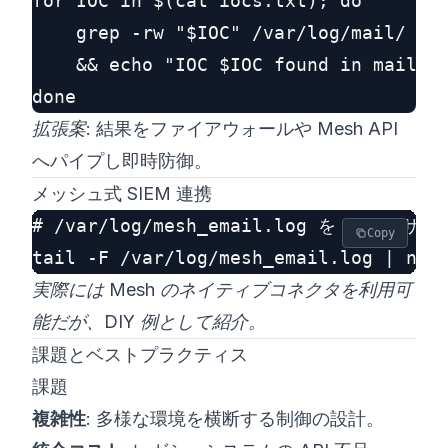
for IOC in $(cat iocs.txt); do

    grep -rw "$IOC" /var/log/mail/ \

    && echo "IOC $IOC found in mail lo
拡張案:
結果をファイアウォールや Mesh API
へパイプし即時防御。
メッシュ式 SIEM 連携
# /var/log/mesh_email.log を SIEM サ
Copy
実際には Mesh のネイティブコネクタを利用可
能だが、DIY 例として紹介。
課題とベストプラクティス
課題
複雑性
: 多様な環境を横断する制御の設計。