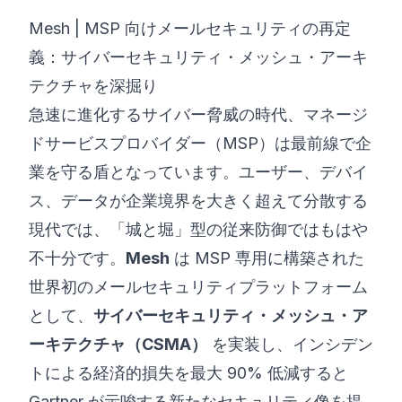
Mesh | MSP 向けメールセキュリティの再定
©
2026
8200 サイバーブートキャンプ
義：サイバーセキュリティ・メッシュ・アーキ
テクチャを深掘り
急速に進化するサイバー脅威の時代、マネージ
ドサービスプロバイダー（MSP）は最前線で企
業を守る盾となっています。ユーザー、デバイ
ス、データが企業境界を大きく超えて分散する
現代では、「城と堀」型の従来防御ではもはや
不十分です。
Mesh
は MSP 専用に構築された
世界初のメールセキュリティプラットフォーム
として、
サイバーセキュリティ・メッシュ・ア
ーキテクチャ（CSMA）
を実装し、インシデン
トによる経済的損失を最大 90% 低減すると
Gartner が示唆する新たなセキュリティ像を提