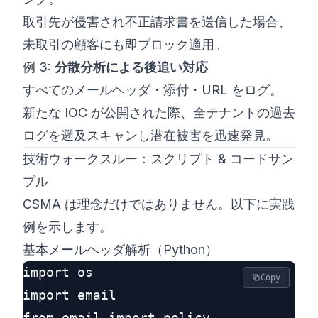
取引先が侵害され不正請求書を送信した場合、
未取引の顧客にも即ブロック適用。
例 3:
分散分析による後追い対応
すべてのメールヘッダ・添付・URL をログ。
新たな IOC が公開された際、全テナントの過去
ログを遡及スキャンし潜在被害を迅速発見。
技術ウォークスルー：スクリプト & コードサン
プル
CSMA は理念だけではありません。以下に実践
例を示します。
基本メールヘッダ解析（Python）
import os

Copy
import email

from email import policy
