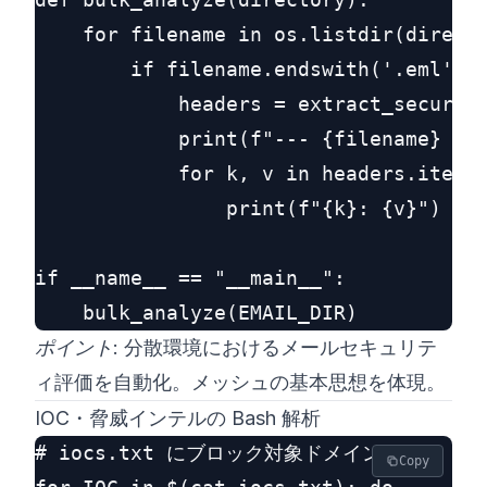
    for filename in os.listdir(directo
        if filename.endswith('.eml'):

            headers = extract_security
            print(f"--- {filename} ---
            for k, v in headers.items(
                print(f"{k}: {v}")

if __name__ == "__main__":

ポイント:
分散環境におけるメールセキュリテ
ィ評価を自動化。メッシュの基本思想を体現。
IOC・脅威インテルの Bash 解析
# iocs.txt にブロック対象ドメイン/IP

Copy