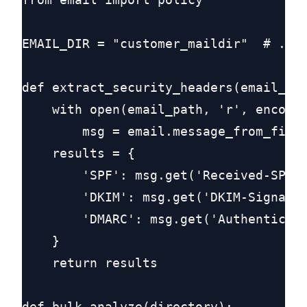
EMAIL_DIR = "customer_maildir"  #
def extract_security_headers(email_pat
    with open(email_path, 'r', encodin
        msg = email.message_from_file(
    results = {

        'SPF': msg.get('Received-SPF')
        'DKIM': msg.get('DKIM-Signatur
        'DMARC': msg.get('Authenticati
    }

    return results

def bulk_analyze(directory):
