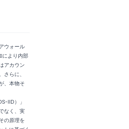
ユーザープロファイリ
ングのためのDeep
Feature
Synthesis（DFS）
生成AIとディープラー
ニングの統合
アウォール
サイバーセキュリティに
おけるデータ不均衡への
加により内部
対処
はアカウン
技術アーキテクチャと実装
。さらに、
データ取得と前処理
が、本物そ
特徴抽出とシンセシス
DS-IID）」
バイナリディープラーニ
ング分類
でなく、実
実践的な応用例とコードサ
その原理を
ンプル