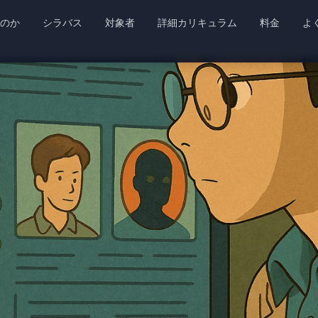
のか
シラバス
対象者
詳細カリキュラム
料金
よ