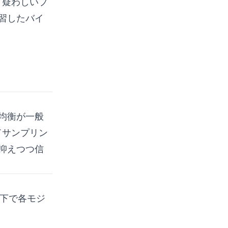
、疑わしいプ
習したバイ
均衡が一般
ドサンプリン
抑えつつ信
以下で各モジ