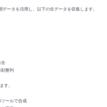
公開データを活用し、以下の生データを収集します。
除去
時刻整列
します。
Sツールで合成