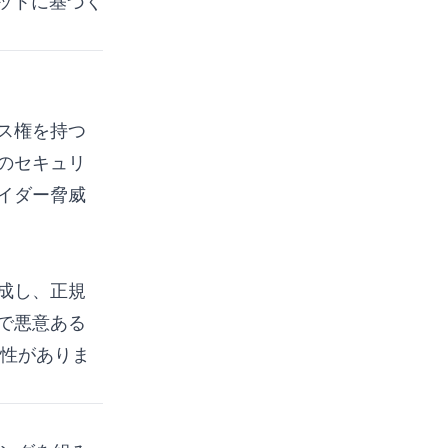
ットに基づく
Bash によるログスキャ
ン例
Python による解析と
Deep Feature Synthesis
ス権を持つ
実験結果とモデル評価
のセキュリ
評価指標
イダー脅威
従来手法との比較
実運用システムへのデプロ
イにおけるベストプラクテ
成し、正規
ィス
で悪意ある
結論
能性がありま
参考文献