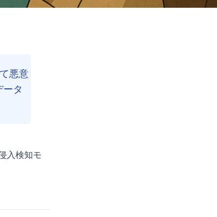
いて悪意
データ
侵入検知モ
Contents
Reading Progress
48
%
39
min read