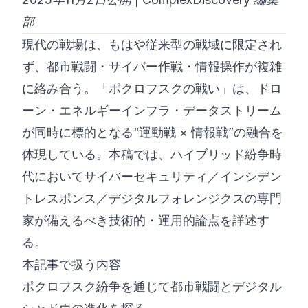
部
©
2026
8200 サイバーブートキャンプ
現代の戦場は、もはや従来型の戦域に限定され
ず、都市戦闘・サイバー作戦・情報操作が複雑
に絡み合う。「ポクロフスクの戦い」は、ドロ
ーン・エネルギーインフラ・データストリーム
が同時に標的となる“運動戦 × 情報戦”の融合を
体現している。本稿では、ハイブリッド紛争時
代においてサイバーセキュリティ／インシデン
トレスポンス／デジタルフォレンジクスの専門
家が備えるべき技術的・運用的論点を詳述す
る。
本記事で扱う内容
ポクロフスク紛争を通じて都市戦闘とデジタル