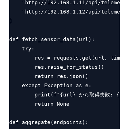
    "http://192.168.1.11/api/telemetry
    "http://192.168.1.12/api/telemetry
]

def fetch_sensor_data(url):

    try:

        res = requests.get(url, timeou
        res.raise_for_status()

        return res.json()

    except Exception as e:

        print(f"{url} から取得失敗: {e}")
        return None

def aggregate(endpoints):
