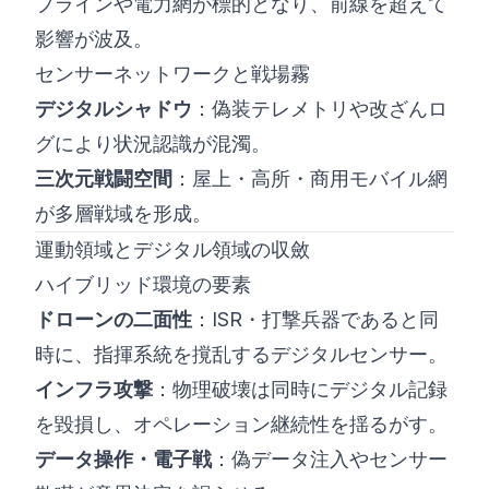
プラインや電力網が標的となり、前線を超えて
影響が波及。
センサーネットワークと戦場霧
デジタルシャドウ
：偽装テレメトリや改ざんロ
グにより状況認識が混濁。
三次元戦闘空間
：屋上・高所・商用モバイル網
が多層戦域を形成。
運動領域とデジタル領域の収斂
ハイブリッド環境の要素
ドローンの二面性
：ISR・打撃兵器であると同
時に、指揮系統を撹乱するデジタルセンサー。
インフラ攻撃
：物理破壊は同時にデジタル記録
を毀損し、オペレーション継続性を揺るがす。
データ操作・電子戦
：偽データ注入やセンサー