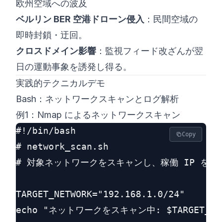
欧州空域への波及
ベルリン BER 空港ドローン侵入
：民間空域の
即時封鎖・迂回。
クロスドメイン影響
：監視フィード改ざんが翌
日の運動事象を誘発し得る。
実践的テクニカルデモ
Bash：ネットワークスキャンとログ解析
例1：Nmap によるネットワークスキャン
#!/bin/bash

Copy
# network_scan.sh

# 対象ネットワークをスキャンし、稼働 IP を列
TARGET_NETWORK="192.168.1.0/24"

echo "ネットワークをスキャン中: $TARGET_NETW