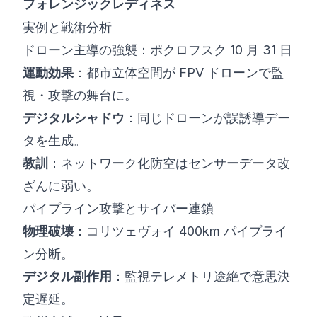
フォレンジックレディネス
実例と戦術分析
ドローン主導の強襲：ポクロフスク 10 月 31 日
運動効果
：都市立体空間が FPV ドローンで監
視・攻撃の舞台に。
デジタルシャドウ
：同じドローンが誤誘導デー
タを生成。
教訓
：ネットワーク化防空はセンサーデータ改
ざんに弱い。
パイプライン攻撃とサイバー連鎖
物理破壊
：コリツェヴォイ 400km パイプライ
ン分断。
デジタル副作用
：監視テレメトリ途絶で意思決
定遅延。